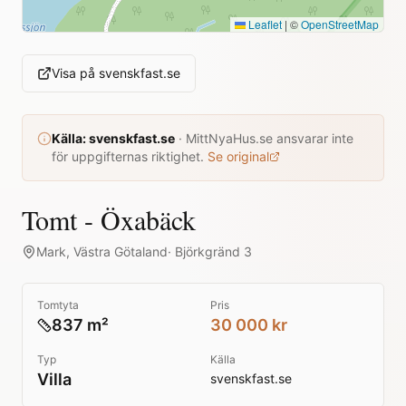
Leaflet
|
©
OpenStreetMap
Visa på
svenskfast.se
Källa:
svenskfast.se
·
MittNyaHus.se ansvarar inte
för uppgifternas riktighet.
Se original
Tomt - Öxabäck
Mark
,
Västra Götaland
·
Björkgränd 3
Tomtyta
Pris
837 m²
30 000 kr
Typ
Källa
Villa
svenskfast.se