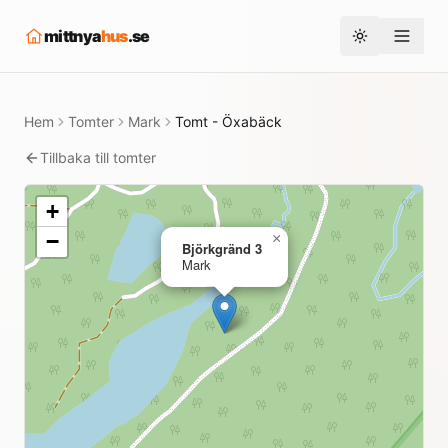
mittnya
hus
.se
Toggle them
Hem
Tomter
Mark
Tomt - Öxabäck
Tillbaka till tomter
+
−
×
Björkgränd 3
Mark