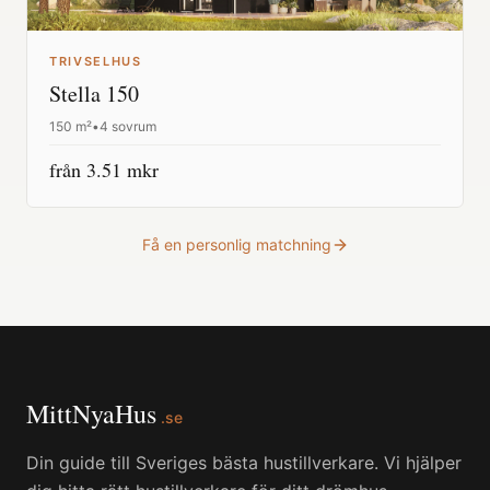
TRIVSELHUS
Stella 150
150
m²
•
4 sovrum
från
3.51
mkr
Få en personlig matchning
MittNyaHus
.se
Din guide till Sveriges bästa hustillverkare. Vi hjälper