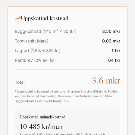
Uppskattad kostnad
Byggkostnad (
140
m² ×
25
tkr)
3.50
mkr
Tomt (snitt
Mark
)
0.03
mkr
Lagfart (1,5% + 825 kr)
1
tkr
Pantbrev (2% av lån)
64
tkr
3.6
mkr
Total
* Uppskattning baserad på genomsnittspriser i
Västra Götaland
. Faktisk
kostnad beror på husmodell, tillverkare, markförhållanden och tillval.
Byggkostnad avser nyckelfärdigt hus.
Uppskattad månadskostnad
10 485
kr/mån
Baserat på 3,5% ränta, rak amortering 50 år. Exkl. drift och