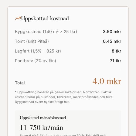
Uppskattad kostnad
Byggkostnad (
140
m² ×
25
tkr)
3.50
mkr
Tomt (snitt
Piteå
)
0.45
mkr
Lagfart (1,5% + 825 kr)
8
tkr
Pantbrev (2% av lån)
71
tkr
4.0
mkr
Total
* Uppskattning baserad på genomsnittspriser i
Norrbotten
. Faktisk
kostnad beror på husmodell, tillverkare, markförhållanden och tillval.
Byggkostnad avser nyckelfärdigt hus.
Uppskattad månadskostnad
11 750
kr/mån
Baserat på 3,5% ränta, rak amortering 50 år. Exkl. drift och