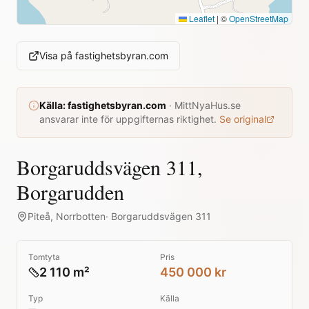
Leaflet
|
©
OpenStreetMap
Visa på
fastighetsbyran.com
Källa:
fastighetsbyran.com
·
MittNyaHus.se
ansvarar inte för uppgifternas riktighet.
Se original
Borgaruddsvägen 311,
Borgarudden
Piteå
,
Norrbotten
·
Borgaruddsvägen 311
Tomtyta
Pris
2 110 m²
450 000 kr
Typ
Källa