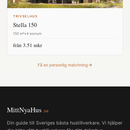
TRIVSELHUS
Stella 150
150
m²
•
4 sovrum
från
3.51
mkr
Få en personlig matchning
MittNyaHus
.se
Din guide till Sveriges bästa hustillverkare. Vi hjälper