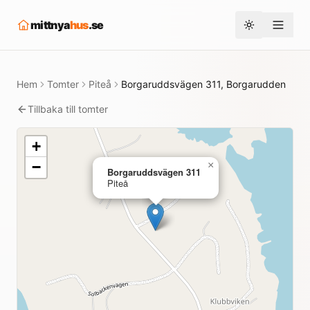
mittnya
hus
.se
Toggle them
Hem
Tomter
Piteå
Borgaruddsvägen 311, Borgarudden
Tillbaka till tomter
+
−
×
Borgaruddsvägen 311
Piteå