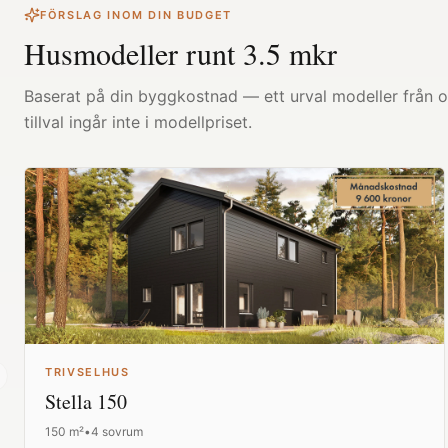
FÖRSLAG INOM DIN BUDGET
Husmodeller runt
3.5
mkr
Baserat på din byggkostnad — ett urval modeller från ol
tillval ingår inte i modellpriset.
TRIVSELHUS
revious slide
Stella 150
150
m²
•
4 sovrum