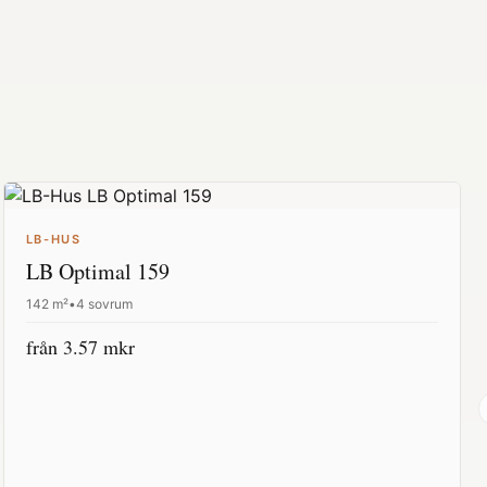
LB-HUS
LB Optimal 159
142
m²
•
4 sovrum
från
3.57
mkr