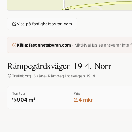
Visa på
fastighetsbyran.com
Källa:
fastighetsbyran.com
·
MittNyaHus.se ansvarar inte fö
Rämpegårdsvägen 19-4, Norr
Trelleborg
,
Skåne
·
Rämpegårdsvägen 19-4
Tomtyta
Pris
904 m²
2.4 mkr