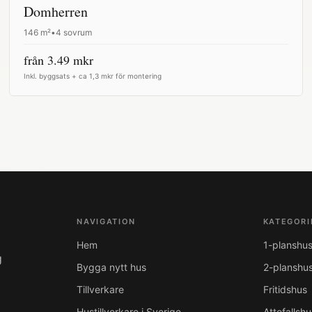
Domherren
146
m²
•
4 sovrum
från
3.49
mkr
Inkl. byggsats + ca 1,3 mkr för montering
NAVIGATION
KATEGORI
Hem
1-planshu
g
Bygga nytt hus
2-planshu
Tillverkare
Fritidshus
Hustillverkare i Sverige
Attefallshu