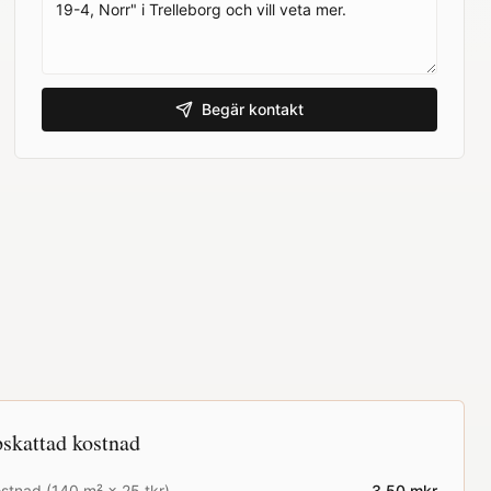
Begär kontakt
skattad kostnad
stnad (
140
m² ×
25
tkr)
3.50
mkr