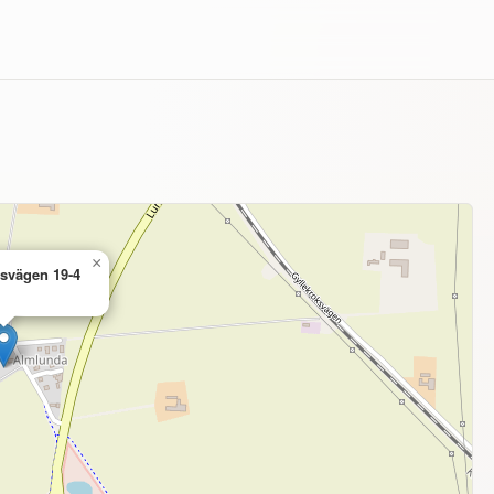
×
svägen 19-4