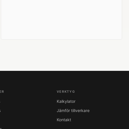
ER
VERKTYG
s
Kalkylator
s
Jämför tillverkare
Kontakt
s