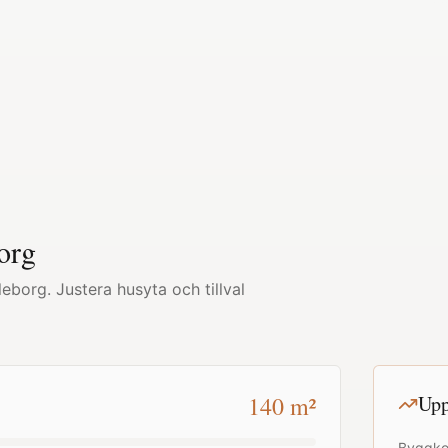
org
lleborg
. Justera husyta och tillval
140
m²
Upp
Byggko