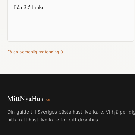
från
3.51
mkr
Få en personlig matchning
MittNyaHus
.se
Din guide till Sveriges bästa hustillverkare. Vi hjälper di
hitta rätt hustillverkare för ditt drömhus.