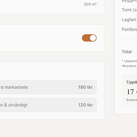
300 m²
Tomt (s
Lagfart
Pantbre
Total
* Uppskatt
tillverkar
Uppsk
ra markarbete
180
tkr
17 
Baserat
an & utvändigt
120
tkr