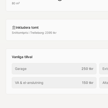
80 m²
Inkludera tomt
Snittomtpris i
Trelleborg
:
2395 tkr
Vanliga tillval
Garage
250
tkr
Ext
VA & el-anslutning
150
tkr
Alt