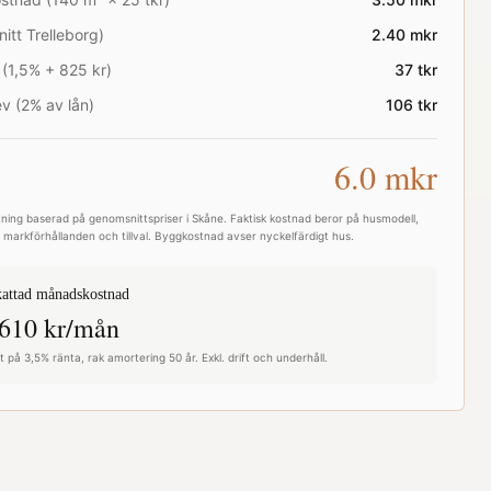
nitt
Trelleborg
)
2.40
mkr
 (1,5% + 825 kr)
37
tkr
v (2% av lån)
106
tkr
6.0
mkr
ning baserad på genomsnittspriser i
Skåne
. Faktisk kostnad beror på husmodell,
e, markförhållanden och tillval. Byggkostnad avser nyckelfärdigt hus.
attad månadskostnad
610
kr/mån
 på 3,5% ränta, rak amortering 50 år. Exkl. drift och underhåll.