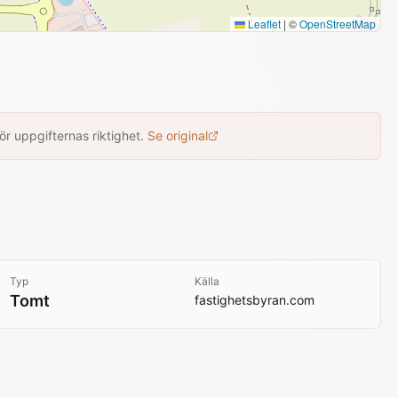
Leaflet
|
©
OpenStreetMap
r uppgifternas riktighet.
Se original
Typ
Källa
Tomt
fastighetsbyran.com