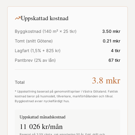
Uppskattad kostnad
Byggkostnad (
140
m² ×
25
tkr)
3.50
mkr
Tomt (snitt
Götene
)
0.21
mkr
Lagfart (1,5% + 825 kr)
4
tkr
Pantbrev (2% av lån)
67
tkr
3.8
mkr
Total
* Uppskattning baserad på genomsnittspriser i
Västra Götaland
. Faktisk
kostnad beror på husmodell, tillverkare, markförhållanden och tillval.
Byggkostnad avser nyckelfärdigt hus.
Uppskattad månadskostnad
11 026
kr/mån
Baserat på 3,5% ränta, rak amortering 50 år. Exkl. drift och