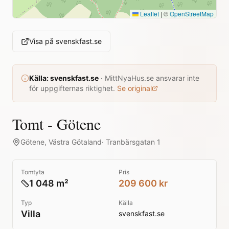
Leaflet
|
©
OpenStreetMap
Visa på
svenskfast.se
Källa:
svenskfast.se
·
MittNyaHus.se ansvarar inte
för uppgifternas riktighet.
Se original
Tomt - Götene
Götene
,
Västra Götaland
·
Tranbärsgatan 1
Tomtyta
Pris
1 048 m²
209 600 kr
Typ
Källa
Villa
svenskfast.se