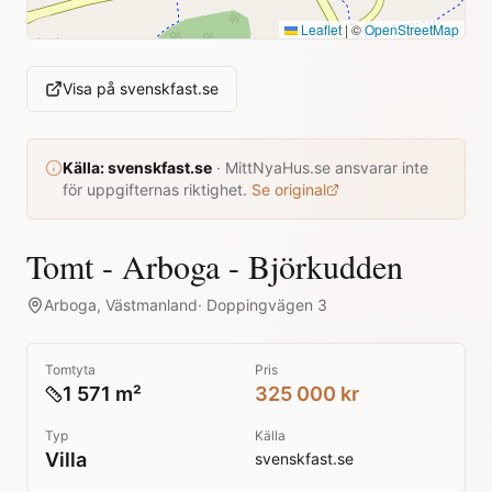
Leaflet
|
©
OpenStreetMap
Visa på
svenskfast.se
Källa:
svenskfast.se
·
MittNyaHus.se ansvarar inte
för uppgifternas riktighet.
Se original
Tomt - Arboga - Björkudden
Arboga
,
Västmanland
·
Doppingvägen 3
Tomtyta
Pris
1 571 m²
325 000 kr
Typ
Källa
Villa
svenskfast.se