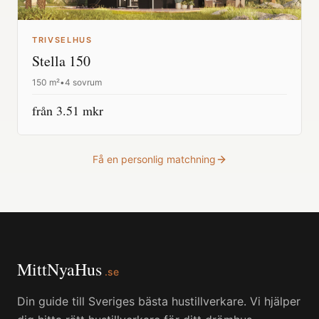
TRIVSELHUS
Stella 150
150
m²
•
4 sovrum
från
3.51
mkr
Få en personlig matchning
MittNyaHus
.se
Din guide till Sveriges bästa hustillverkare. Vi hjälper