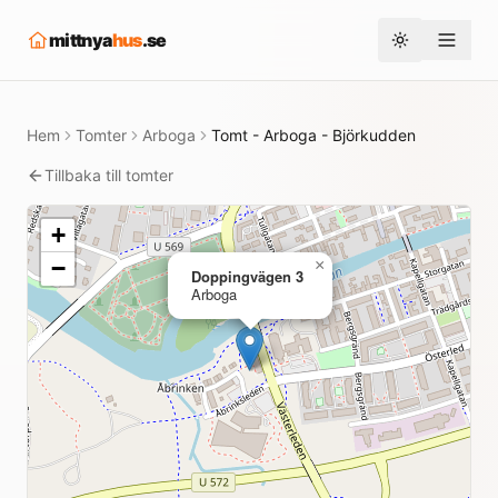
mittnya
hus
.se
Toggle them
Hem
Tomter
Arboga
Tomt - Arboga - Björkudden
Tillbaka till tomter
+
−
×
Doppingvägen 3
Arboga