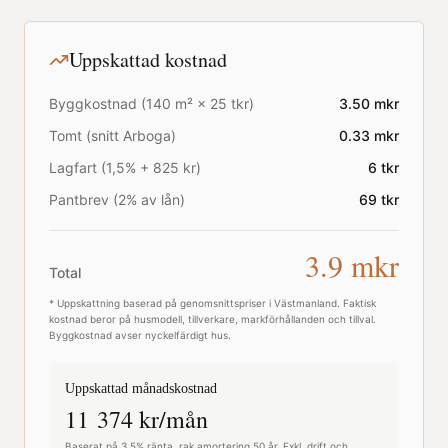
Uppskattad kostnad
Byggkostnad (
140
m² ×
25
tkr)
3.50
mkr
Tomt (snitt
Arboga
)
0.33
mkr
Lagfart (1,5% + 825 kr)
6
tkr
Pantbrev (2% av lån)
69
tkr
3.9
mkr
Total
* Uppskattning baserad på genomsnittspriser i
Västmanland
. Faktisk
kostnad beror på husmodell, tillverkare, markförhållanden och tillval.
Byggkostnad avser nyckelfärdigt hus.
Uppskattad månadskostnad
11 374
kr/mån
Baserat på 3,5% ränta, rak amortering 50 år. Exkl. drift och