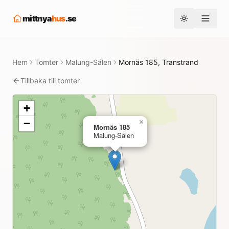
mittnya
hus
.se
Toggle them
Hem
Tomter
Malung-Sälen
Mornäs 185, Transtrand
Tillbaka till tomter
+
−
×
Mornäs 185
Malung-Sälen