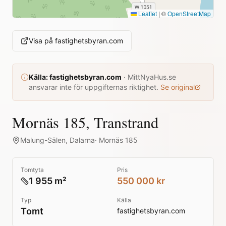
Leaflet
|
©
OpenStreetMap
Visa på
fastighetsbyran.com
Källa:
fastighetsbyran.com
·
MittNyaHus.se
ansvarar inte för uppgifternas riktighet.
Se original
Mornäs 185, Transtrand
Malung-Sälen
,
Dalarna
·
Mornäs 185
Tomtyta
Pris
1 955 m²
550 000 kr
Typ
Källa
Tomt
fastighetsbyran.com