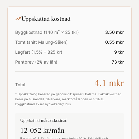
Uppskattad kostnad
Byggkostnad (
140
m² ×
25
tkr)
3.50
mkr
Tomt (snitt
Malung-Sälen
)
0.55
mkr
Lagfart (1,5% + 825 kr)
9
tkr
Pantbrev (2% av lån)
73
tkr
4.1
mkr
Total
* Uppskattning baserad på genomsnittspriser i
Dalarna
. Faktisk kostnad
beror på husmodell, tillverkare, markförhållanden och tillval.
Byggkostnad avser nyckelfärdigt hus.
Uppskattad månadskostnad
12 052
kr/mån
Baserat på 3,5% ränta, rak amortering 50 år. Exkl. drift och