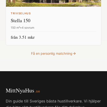
TRIVSELHUS
Stella 150
150
m²
•
4 sovrum
från
3.51
mkr
Få en personlig matchning
MittNyaHus
.se
Din guide till Sveriges bästa hustillverkare. Vi hjälper