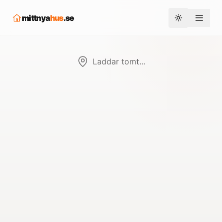
mittnya
hus
.se
Toggle them
Laddar tomt...