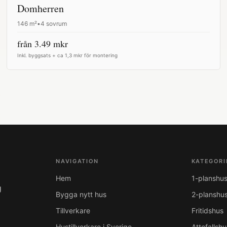
Domherren
146
m²
•
4 sovrum
från
3.49
mkr
Inkl. byggsats + ca 1,3 mkr för montering
NAVIGATION
KATEGORI
Hem
1-planshu
g
Bygga nytt hus
2-planshu
Tillverkare
Fritidshus
Hustillverkare i Sverige
Attefallshu