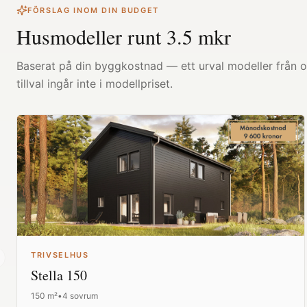
FÖRSLAG INOM DIN BUDGET
Husmodeller runt
3.5
mkr
Baserat på din byggkostnad — ett urval modeller från ol
tillval ingår inte i modellpriset.
TRIVSELHUS
revious slide
Stella 150
150
m²
•
4 sovrum