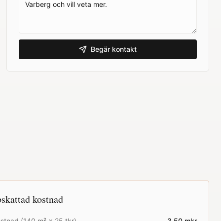
Begär kontakt
skattad kostnad
stnad (
140
m² ×
25
tkr)
3.50
mkr