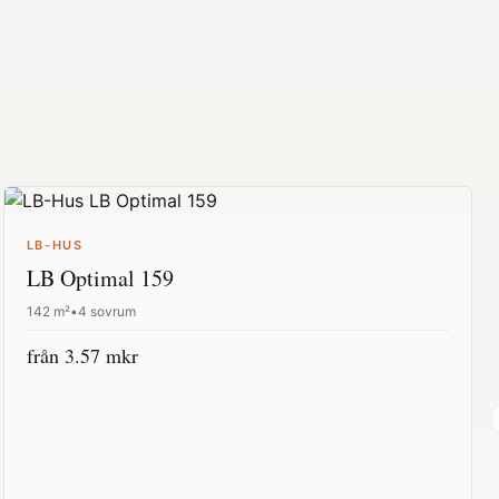
LB-HUS
LB Optimal 159
142
m²
•
4 sovrum
från
3.57
mkr