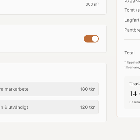
300 m²
Tomt (s
Lagfart
Pantbre
Total
* Uppskatt
tillverkar
Uppsk
ra markarbete
180
tkr
14 
Baserat
an & utvändigt
120
tkr