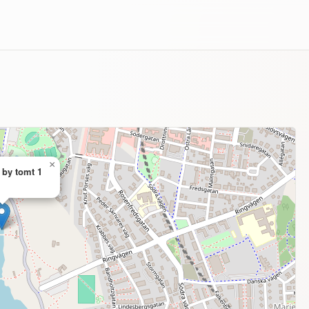
×
 by tomt 1