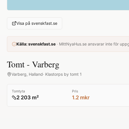
Visa på
svenskfast.se
Källa:
svenskfast.se
·
MittNyaHus.se ansvarar inte för uppgi
Tomt - Varberg
Varberg
,
Halland
·
Klastorps by tomt 1
Tomtyta
Pris
2 203 m²
1.2 mkr