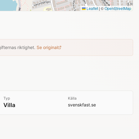
Leaflet
|
©
OpenStreetMap
fternas riktighet.
Se original
Typ
Källa
Villa
svenskfast.se