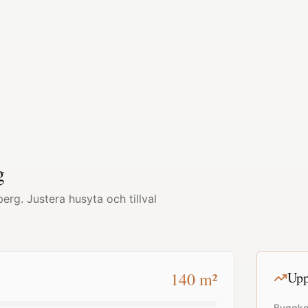
g
berg
. Justera husyta och tillval
140
m²
Upp
Byggko