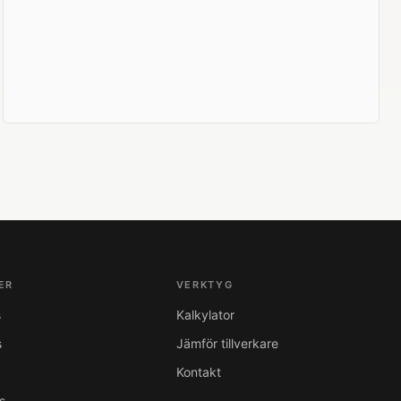
ER
VERKTYG
s
Kalkylator
s
Jämför tillverkare
Kontakt
s