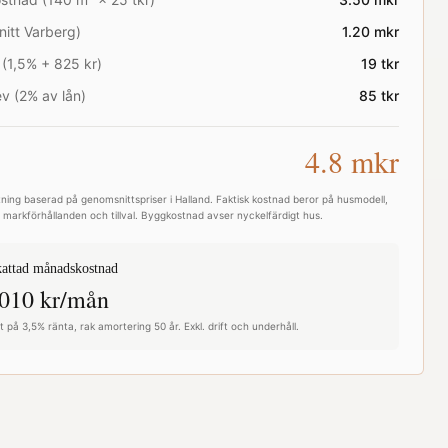
nitt
Varberg
)
1.20
mkr
 (1,5% + 825 kr)
19
tkr
v (2% av lån)
85
tkr
4.8
mkr
ning baserad på genomsnittspriser i
Halland
. Faktisk kostnad beror på husmodell,
e, markförhållanden och tillval. Byggkostnad avser nyckelfärdigt hus.
attad månadskostnad
010
kr/mån
 på 3,5% ränta, rak amortering 50 år. Exkl. drift och underhåll.