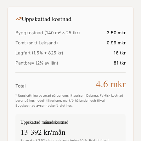
Uppskattad kostnad
Byggkostnad (
140
m² ×
25
tkr)
3.50
mkr
Tomt (snitt
Leksand
)
0.99
mkr
Lagfart (1,5% + 825 kr)
16
tkr
Pantbrev (2% av lån)
81
tkr
4.6
mkr
Total
* Uppskattning baserad på genomsnittspriser i
Dalarna
. Faktisk kostnad
beror på husmodell, tillverkare, markförhållanden och tillval.
Byggkostnad avser nyckelfärdigt hus.
Uppskattad månadskostnad
13 392
kr/mån
Baserat på 3,5% ränta, rak amortering 50 år. Exkl. drift och