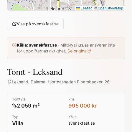
Leaflet
|
©
OpenStreetMap
Visa på
svenskfast.se
Källa:
svenskfast.se
·
MittNyaHus.se ansvarar inte
för uppgifternas riktighet.
Se original
Tomt - Leksand
Leksand
,
Dalarna
·
Hjortnäsheden Piparsbacken 26
Tomtyta
Pris
2 059 m²
995 000 kr
Typ
Källa
Villa
svenskfast.se