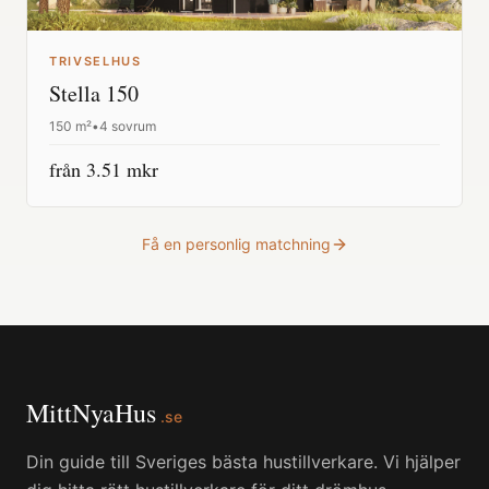
TRIVSELHUS
Stella 150
150
m²
•
4 sovrum
från
3.51
mkr
Få en personlig matchning
MittNyaHus
.se
Din guide till Sveriges bästa hustillverkare. Vi hjälper