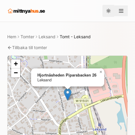
mittnya
hus
.se
Toggle them
Hem
Tomter
Leksand
Tomt - Leksand
Tillbaka till tomter
+
−
×
Hjortnäsheden Piparsbacken 26
Leksand