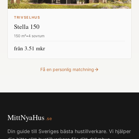
TRIVSELHUS
Stella 150
150
m²
•
4 sovrum
från
3.51
mkr
Få en personlig matchning
MittNyaHus
.se
Din guide till Sveriges bästa hustillverkare. Vi hjälper