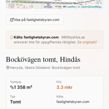
Leaflet
|
©
OpenStreetMap
Visa på
fastighetsbyran.com
Källa:
fastighetsbyran.com
·
MittNyaHus.se
ansvarar inte för uppgifternas riktighet.
Se original
Bockövägen tomt, Hindås
Harryda
,
Västra Götaland
·
Bockövägen tomt
Tomtyta
Pris
1 358 m²
3.3 mkr
Typ
Källa
Tomt
fastighetsbyran.com