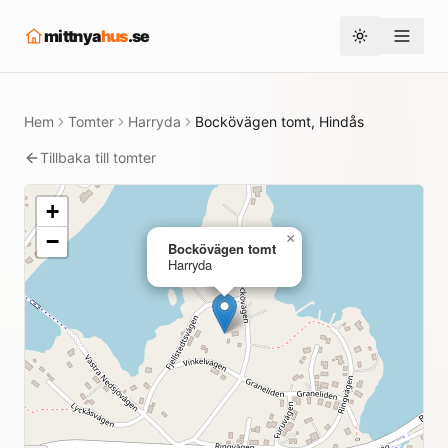
mittnya
hus
.se
Toggle them
Hem
Tomter
Harryda
Bockövägen tomt, Hindås
Tillbaka till tomter
+
−
×
Bockövägen tomt
Harryda