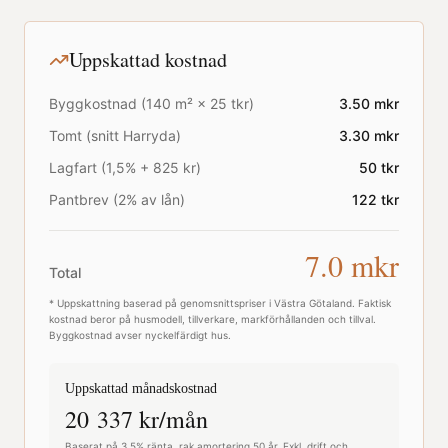
Uppskattad kostnad
Byggkostnad (
140
m² ×
25
tkr)
3.50
mkr
Tomt (snitt
Harryda
)
3.30
mkr
Lagfart (1,5% + 825 kr)
50
tkr
Pantbrev (2% av lån)
122
tkr
7.0
mkr
Total
* Uppskattning baserad på genomsnittspriser i
Västra Götaland
. Faktisk
kostnad beror på husmodell, tillverkare, markförhållanden och tillval.
Byggkostnad avser nyckelfärdigt hus.
Uppskattad månadskostnad
20 337
kr/mån
Baserat på 3,5% ränta, rak amortering 50 år. Exkl. drift och