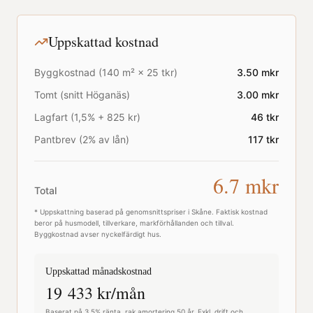
Uppskattad kostnad
Byggkostnad (
140
m² ×
25
tkr)
3.50
mkr
Tomt (snitt
Höganäs
)
3.00
mkr
Lagfart (1,5% + 825 kr)
46
tkr
Pantbrev (2% av lån)
117
tkr
6.7
mkr
Total
* Uppskattning baserad på genomsnittspriser i
Skåne
. Faktisk kostnad
beror på husmodell, tillverkare, markförhållanden och tillval.
Byggkostnad avser nyckelfärdigt hus.
Uppskattad månadskostnad
19 433
kr/mån
Baserat på 3,5% ränta, rak amortering 50 år. Exkl. drift och