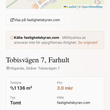
Leaflet
|
©
OpenStreetMap
Visa på
fastighetsbyran.com
Källa:
fastighetsbyran.com
·
MittNyaHus.se
ansvarar inte för uppgifternas riktighet.
Se original
Tobisvägen 7, Farhult
Höganäs
,
Skåne
·
Tobisvägen 7
Tomtyta
Pris
1 136 m²
3.0 mkr
Typ
Källa
Tomt
fastighetsbyran.com