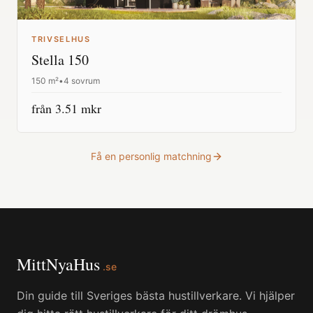
TRIVSELHUS
Stella 150
150
m²
•
4 sovrum
från
3.51
mkr
Få en personlig matchning
MittNyaHus
.se
Din guide till Sveriges bästa hustillverkare. Vi hjälper