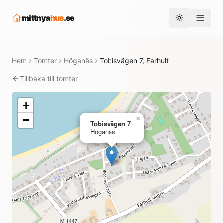
mittnya
hus
.se
Toggle them
Hem
Tomter
Höganäs
Tobisvägen 7, Farhult
Tillbaka till tomter
+
−
×
Tobisvägen 7
Höganäs