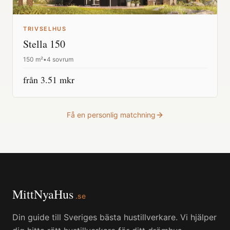
TRIVSELHUS
Stella 150
150
m²
•
4 sovrum
från
3.51
mkr
Få en personlig matchning
MittNyaHus
.se
Din guide till Sveriges bästa hustillverkare. Vi hjälper