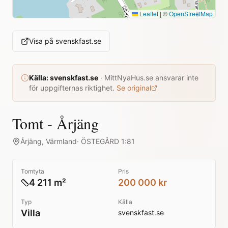
Leaflet
|
©
OpenStreetMap
Visa på
svenskfast.se
Källa:
svenskfast.se
·
MittNyaHus.se ansvarar inte
för uppgifternas riktighet.
Se original
Tomt - Årjäng
Årjäng
,
Värmland
·
ÖSTEGÅRD 1:81
Tomtyta
Pris
4 211 m²
200 000 kr
Typ
Källa
Villa
svenskfast.se