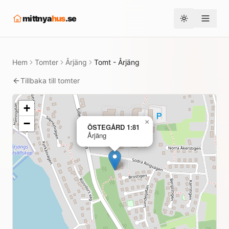
mittnya
hus
.se
Toggle them
Hem
Tomter
Årjäng
Tomt - Årjäng
Tillbaka till tomter
+
−
×
ÖSTEGÅRD 1:81
Årjäng