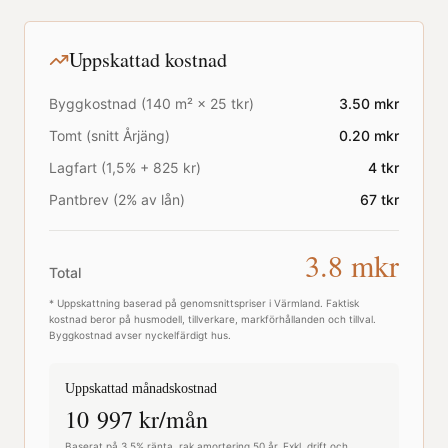
Uppskattad kostnad
Byggkostnad (
140
m² ×
25
tkr)
3.50
mkr
Tomt (snitt
Årjäng
)
0.20
mkr
Lagfart (1,5% + 825 kr)
4
tkr
Pantbrev (2% av lån)
67
tkr
3.8
mkr
Total
* Uppskattning baserad på genomsnittspriser i
Värmland
. Faktisk
kostnad beror på husmodell, tillverkare, markförhållanden och tillval.
Byggkostnad avser nyckelfärdigt hus.
Uppskattad månadskostnad
10 997
kr/mån
Baserat på 3,5% ränta, rak amortering 50 år. Exkl. drift och