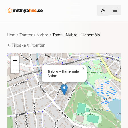
mittnya
hus
.se
Toggle them
Hem
Tomter
Nybro
Tomt - Nybro - Hanemåla
Tillbaka till tomter
+
−
×
Nybro - Hanemåla
Nybro