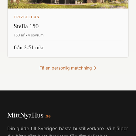
TRIVSELHUS
Stella 150
150
m²
•
4 sovrum
från
3.51
mkr
Få en personlig matchning
MittNyaHus
.se
Din guide till Sveriges bästa hustillverkare. Vi hjälper