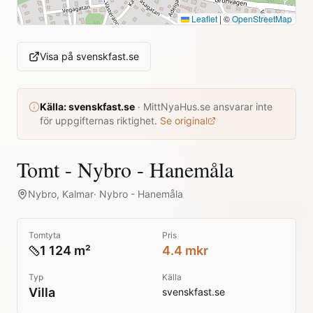
Leaflet
|
©
OpenStreetMap
Visa på
svenskfast.se
Källa:
svenskfast.se
·
MittNyaHus.se ansvarar inte
för uppgifternas riktighet.
Se original
Tomt - Nybro - Hanemåla
Nybro
,
Kalmar
·
Nybro - Hanemåla
Tomtyta
Pris
1 124 m²
4.4 mkr
Typ
Källa
Villa
svenskfast.se