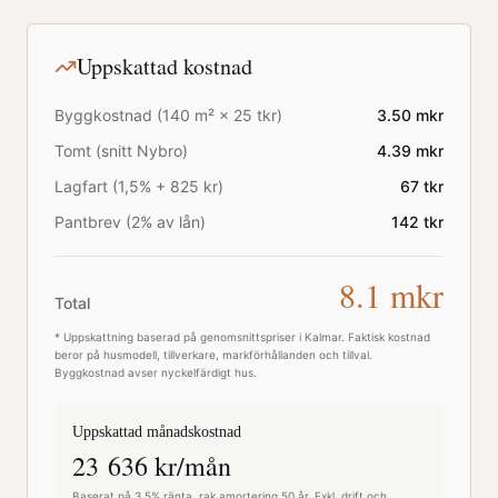
Uppskattad kostnad
Byggkostnad (
140
m² ×
25
tkr)
3.50
mkr
Tomt (snitt
Nybro
)
4.39
mkr
Lagfart (1,5% + 825 kr)
67
tkr
Pantbrev (2% av lån)
142
tkr
8.1
mkr
Total
* Uppskattning baserad på genomsnittspriser i
Kalmar
. Faktisk kostnad
beror på husmodell, tillverkare, markförhållanden och tillval.
Byggkostnad avser nyckelfärdigt hus.
Uppskattad månadskostnad
23 636
kr/mån
Baserat på 3,5% ränta, rak amortering 50 år. Exkl. drift och