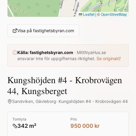
Leaflet
|
©
OpenStreetMap
Visa på
fastighetsbyran.com
Källa:
fastighetsbyran.com
·
MittNyaHus.se
ansvarar inte för uppgifternas riktighet.
Se original
Kungshöjden #4 - Krobrovägen
44, Kungsberget
Sandviken
,
Gävleborg
·
Kungshöjden #4 - Krobrovägen 44
Tomtyta
Pris
342 m²
950 000 kr