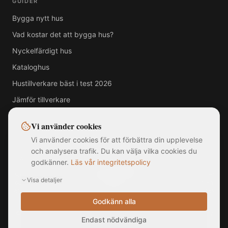
GUIDER
Bygga nytt hus
Vad kostar det att bygga hus?
Nyckelfärdigt hus
Kataloghus
Hustillverkare bäst i test 2026
Jämför tillverkare
Vi använder cookies
Vi använder cookies för att förbättra din upplevelse
Alla varumärken, logotyper och företagsnamn som visas på denna
och analysera trafik. Du kan välja vilka cookies du
webbplats tillhör respektive ägare. MittNyaHus.se är en oberoende
godkänner.
Läs vår integritetspolicy
jämförelsetjänst utan officiell koppling till, samarbete med eller
sponsring av någon av de listade hustillverkarna. Bilder är illustrationer
Visa detaljer
och kan avvika från faktiska produkter. Informationen på webbplatsen
är sammanställd från offentligt tillgängliga källor och ska inte betraktas
som rådgivning.
Godkänn alla
©
2026
MittNyaHus.se — Alla rättigheter förbehållna
|
Integritetspolicy
Endast nödvändiga