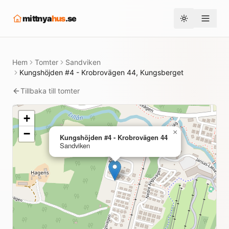
mittnya
hus
.se
Toggle them
Hem
Tomter
Sandviken
Kungshöjden #4 - Krobrovägen 44, Kungsberget
Tillbaka till tomter
+
−
×
Kungshöjden #4 - Krobrovägen 44
Sandviken