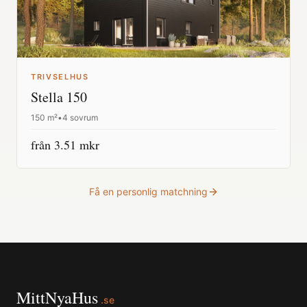
TRIVSELHUS
Stella 150
150
m²
•
4 sovrum
från
3.51
mkr
Få en personlig matchning
MittNyaHus
.se