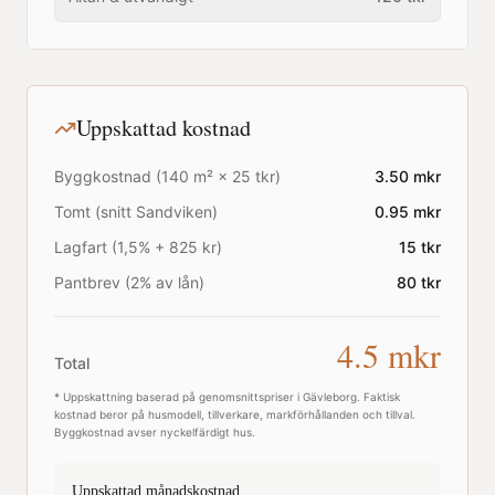
Uppskattad kostnad
Byggkostnad (
140
m² ×
25
tkr)
3.50
mkr
Tomt (snitt
Sandviken
)
0.95
mkr
Lagfart (1,5% + 825 kr)
15
tkr
Pantbrev (2% av lån)
80
tkr
4.5
mkr
Total
* Uppskattning baserad på genomsnittspriser i
Gävleborg
. Faktisk
kostnad beror på husmodell, tillverkare, markförhållanden och tillval.
Byggkostnad avser nyckelfärdigt hus.
Uppskattad månadskostnad