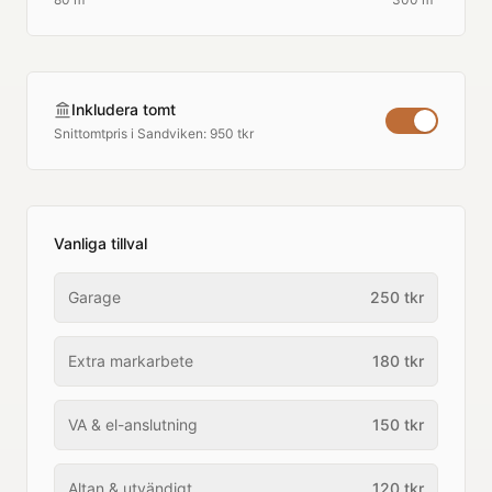
Inkludera tomt
Snittomtpris i
Sandviken
:
950 tkr
Vanliga tillval
Garage
250
tkr
Extra markarbete
180
tkr
VA & el-anslutning
150
tkr
Altan & utvändigt
120
tkr