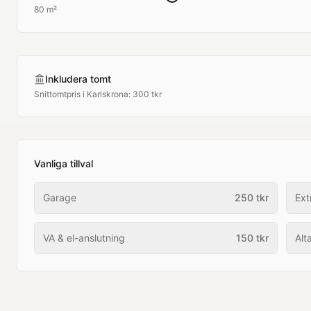
80 m²
Inkludera tomt
Snittomtpris i
Karlskrona
:
300 tkr
Vanliga tillval
Garage
250
tkr
Ext
VA & el-anslutning
150
tkr
Alt