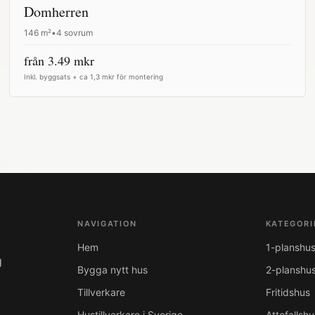
Domherren
146
m²
•
4 sovrum
från
3.49
mkr
Inkl. byggsats + ca 1,3 mkr för montering
NAVIGATION
KATEGORI
Hem
1-planshu
g
Bygga nytt hus
2-planshu
Tillverkare
Fritidshus
Hustillverkare i Sverige
Attefallshu