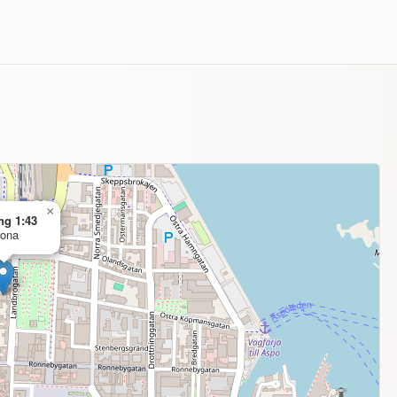
×
ng 1:43
rona