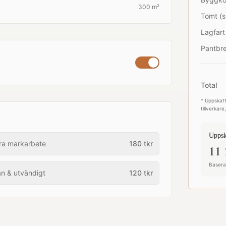
300 m²
Tomt (s
Lagfart
Pantbre
Total
* Uppskatt
tillverkar
Uppsk
ra markarbete
180
tkr
11 
Baserat
an & utvändigt
120
tkr