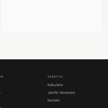
ER
VERKTYG
s
Kalkylator
s
Jämför tillverkare
Kontakt
s