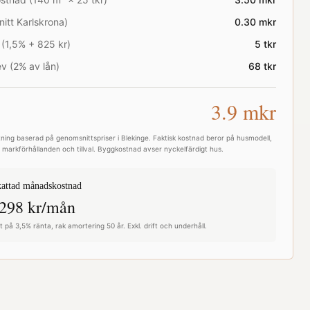
nitt
Karlskrona
)
0.30
mkr
 (1,5% + 825 kr)
5
tkr
v (2% av lån)
68
tkr
3.9
mkr
ning baserad på genomsnittspriser i
Blekinge
. Faktisk kostnad beror på husmodell,
e, markförhållanden och tillval. Byggkostnad avser nyckelfärdigt hus.
attad månadskostnad
298
kr/mån
 på 3,5% ränta, rak amortering 50 år. Exkl. drift och underhåll.