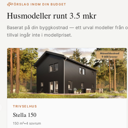
FÖRSLAG INOM DIN BUDGET
Husmodeller runt
3.5
mkr
Baserat på din byggkostnad — ett urval modeller från ol
tillval ingår inte i modellpriset.
TRIVSELHUS
revious slide
Stella 150
150
m²
•
4 sovrum