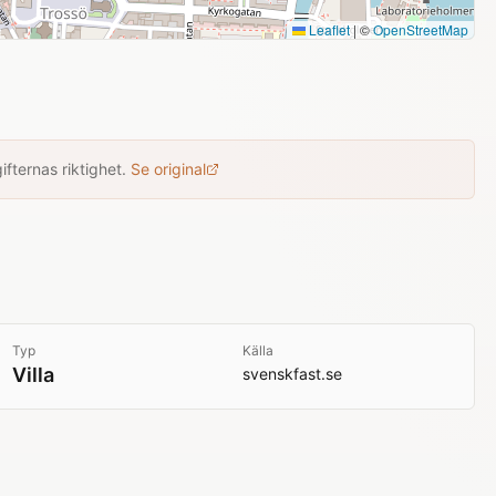
Leaflet
|
©
OpenStreetMap
fternas riktighet.
Se original
Typ
Källa
Villa
svenskfast.se