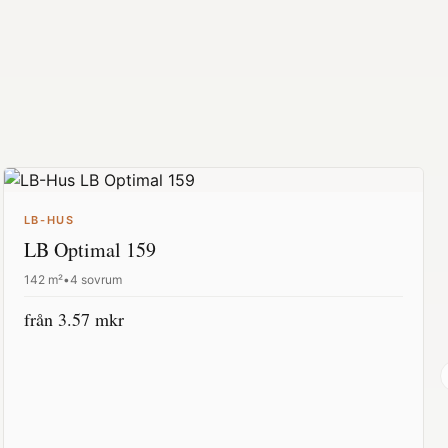
LB-HUS
LB Optimal 159
142
m²
•
4 sovrum
från
3.57
mkr