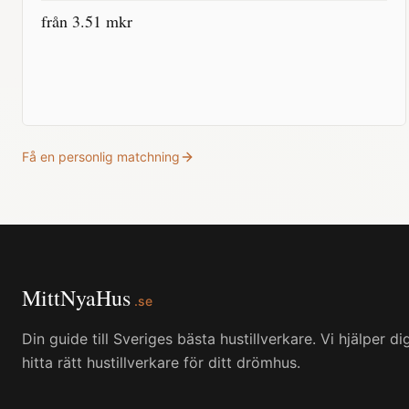
från
3.51
mkr
Få en personlig matchning
MittNyaHus
.se
Din guide till Sveriges bästa hustillverkare. Vi hjälper di
hitta rätt hustillverkare för ditt drömhus.