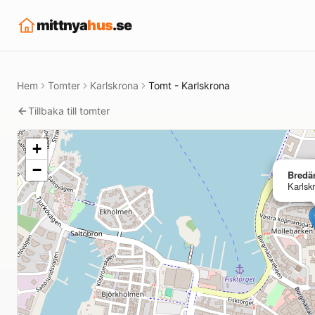
mittnya
hus
.se
Hem
Tomter
Karlskrona
Tomt - Karlskrona
Tillbaka till tomter
+
−
Bredä
Karlsk