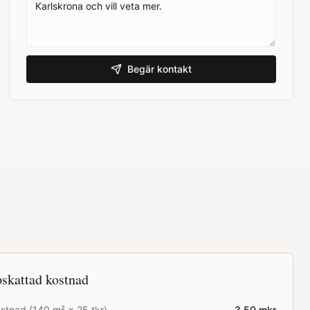
Begär kontakt
skattad kostnad
stnad (
140
m² ×
25
tkr)
3.50
mkr