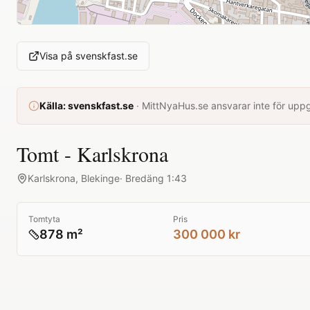
Visa på
svenskfast.se
Källa:
svenskfast.se
·
MittNyaHus.se ansvarar inte för uppgi
Tomt - Karlskrona
Karlskrona
,
Blekinge
·
Bredäng 1:43
Tomtyta
Pris
878 m²
300 000 kr