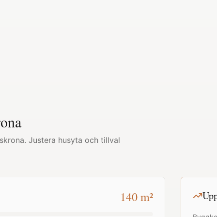
rona
lskrona
. Justera husyta och tillval
140
m²
Upp
Byggko