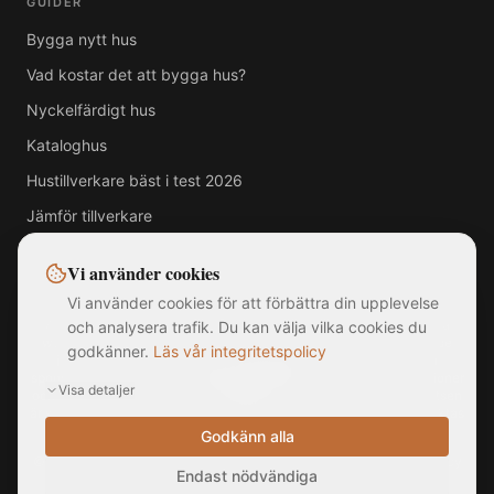
GUIDER
Bygga nytt hus
Vad kostar det att bygga hus?
Nyckelfärdigt hus
Kataloghus
Hustillverkare bäst i test 2026
Jämför tillverkare
Vi använder cookies
Vi använder cookies för att förbättra din upplevelse
Alla varumärken, logotyper och företagsnamn som visas på denna
och analysera trafik. Du kan välja vilka cookies du
webbplats tillhör respektive ägare. MittNyaHus.se är en oberoende
godkänner.
Läs vår integritetspolicy
jämförelsetjänst utan officiell koppling till, samarbete med eller
sponsring av någon av de listade hustillverkarna. Bilder är illustrationer
Visa detaljer
och kan avvika från faktiska produkter. Informationen på webbplatsen
är sammanställd från offentligt tillgängliga källor och ska inte betraktas
som rådgivning.
Godkänn alla
©
2026
MittNyaHus.se — Alla rättigheter förbehållna
|
Integritetspolicy
Endast nödvändiga