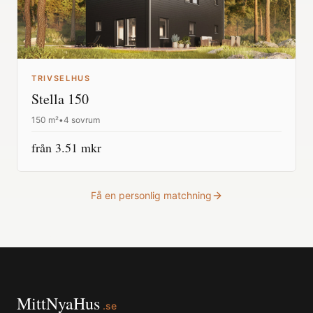
TRIVSELHUS
Stella 150
150
m²
•
4 sovrum
från
3.51
mkr
Få en personlig matchning
MittNyaHus
.se