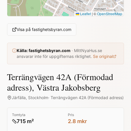
Leaflet
|
©
OpenStreetMap
Visa på
fastighetsbyran.com
Källa:
fastighetsbyran.com
·
MittNyaHus.se
ansvarar inte för uppgifternas riktighet.
Se original
Terrängvägen 42A (Förmodad
adress), Västra Jakobsberg
Järfälla
,
Stockholm
·
Terrängvägen 42A (Förmodad adress)
Tomtyta
Pris
715 m²
2.8 mkr