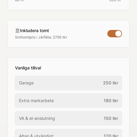
Inkludera tomt
Snittomtpris i
Järfälla
:
2795 tkr
Vanliga tillval
Garage
250
tkr
Extra markarbete
180
tkr
VA & el-anslutning
150
tkr
Altan & utvändigt
120
tkr