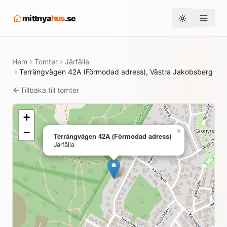
mittnya
hus
.se
Toggle them
Hem
Tomter
Järfälla
Terrängvägen 42A (Förmodad adress), Västra Jakobsberg
Tillbaka till tomter
+
−
×
Terrängvägen 42A (Förmodad adress)
Järfälla