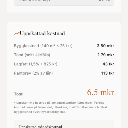
Uppskattad kostnad
Byggkostnad (
140
m² ×
25
tkr)
3.50
mkr
Tomt (snitt
Järfälla
)
2.79
mkr
Lagfart (1,5% + 825 kr)
43
tkr
Pantbrev (2% av lån)
113
tkr
6.5
mkr
Total
* Uppskattning baserad på genomsnittspriser i
Stockholm
. Faktisk
kostnad beror på husmodell, tillverkare, markförhållanden och tillval.
Byggkostnad avser nyckelfärdigt hus.
Uppskattad månadskostnad