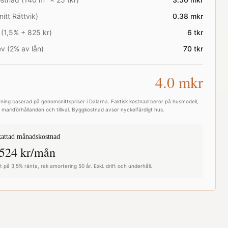
nitt
Rättvik
)
0.38
mkr
 (1,5% + 825 kr)
6
tkr
v (2% av lån)
70
tkr
4.0
mkr
ning baserad på genomsnittspriser i
Dalarna
. Faktisk kostnad beror på husmodell,
e, markförhållanden och tillval. Byggkostnad avser nyckelfärdigt hus.
attad månadskostnad
524
kr/mån
 på 3,5% ränta, rak amortering 50 år. Exkl. drift och underhåll.