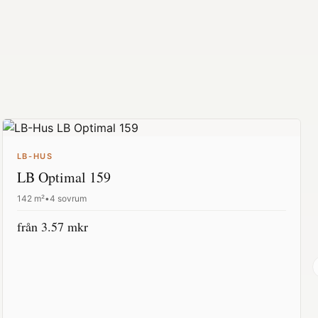
LB-HUS
LB Optimal 159
142
m²
•
4 sovrum
från
3.57
mkr