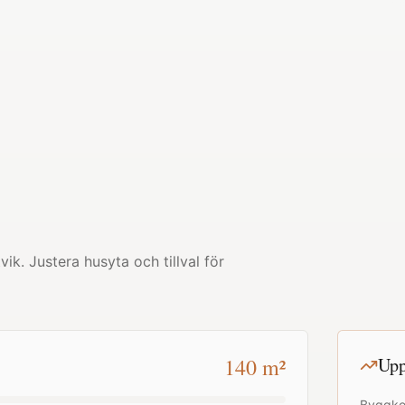
tvik
. Justera husyta och tillval för
140
m²
Upp
Byggko