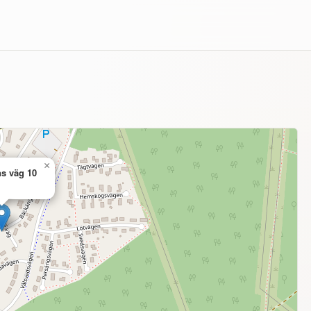
×
s väg 10