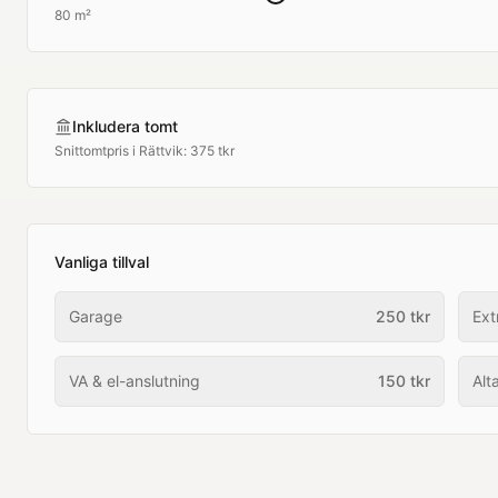
80 m²
Inkludera tomt
Snittomtpris i
Rättvik
:
375 tkr
Vanliga tillval
Garage
250
tkr
Ext
VA & el-anslutning
150
tkr
Alt