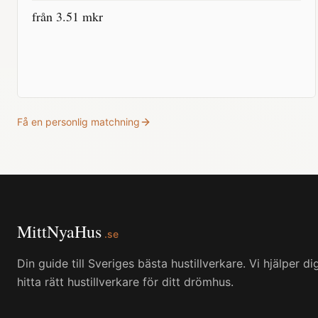
från
3.51
mkr
Få en personlig matchning
MittNyaHus
.se
Din guide till Sveriges bästa hustillverkare. Vi hjälper di
hitta rätt hustillverkare för ditt drömhus.