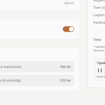
300 m²
Tomt (s
Lagfart
Pantbre
Total
* Uppskatt
tillverkar
Uppsk
ra markarbete
180
tkr
11 
Baserat
an & utvändigt
120
tkr