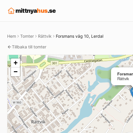
mittnya
hus
.se
Hem
Tomter
Rättvik
Forsmans väg 10, Lerdal
Tillbaka till tomter
+
−
Forsman
Rättvik