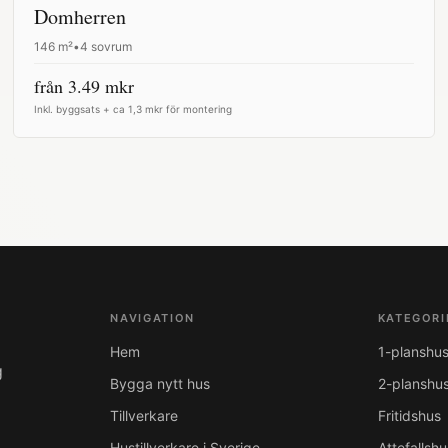
Domherren
146
m²
•
4 sovrum
från
3.49
mkr
Inkl. byggsats + ca 1,3 mkr för montering
NAVIGATION
KATEGORI
Hem
1-planshu
g
Bygga nytt hus
2-planshu
Tillverkare
Fritidshus
Hustillverkare i Sverige
Attefallshu