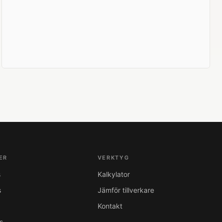
ER
VERKTYG
s
Kalkylator
s
Jämför tillverkare
Kontakt
s