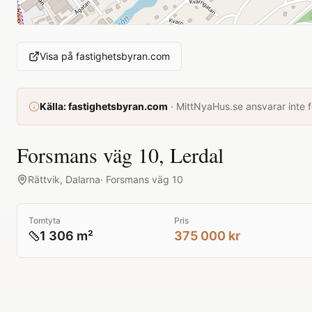
Visa på
fastighetsbyran.com
Källa:
fastighetsbyran.com
·
MittNyaHus.se ansvarar inte fö
Forsmans väg 10, Lerdal
Rättvik
,
Dalarna
·
Forsmans väg 10
Tomtyta
Pris
1 306 m²
375 000 kr