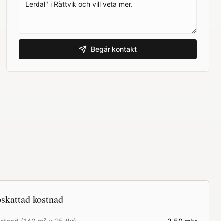
Begär kontakt
skattad kostnad
stnad (
140
m² ×
25
tkr)
3.50
mkr