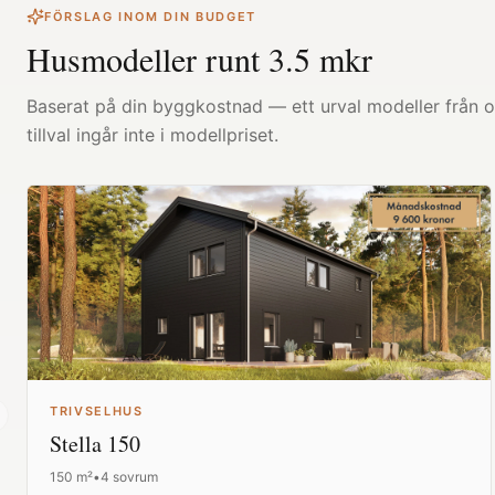
FÖRSLAG INOM DIN BUDGET
Husmodeller runt
3.5
mkr
Baserat på din byggkostnad — ett urval modeller från ol
tillval ingår inte i modellpriset.
TRIVSELHUS
revious slide
Stella 150
150
m²
•
4 sovrum