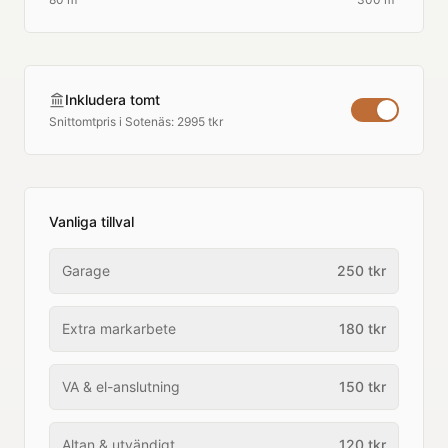
Inkludera tomt
Snittomtpris i
Sotenäs
:
2995 tkr
Vanliga tillval
Garage
250
tkr
Extra markarbete
180
tkr
VA & el-anslutning
150
tkr
Altan & utvändigt
120
tkr