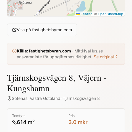
Leaflet
|
©
OpenStreetMap
Visa på
fastighetsbyran.com
Källa:
fastighetsbyran.com
·
MittNyaHus.se
ansvarar inte för uppgifternas riktighet.
Se original
Tjärnskogsvägen 8, Väjern -
Kungshamn
Sotenäs
,
Västra Götaland
·
Tjärnskogsvägen 8
Tomtyta
Pris
614 m²
3.0 mkr