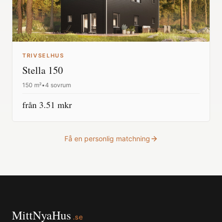
TRIVSELHUS
Stella 150
150
m²
•
4 sovrum
från
3.51
mkr
Få en personlig matchning
MittNyaHus
.se