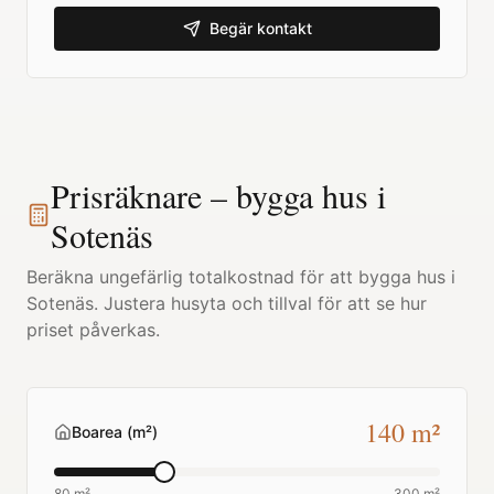
Begär kontakt
Prisräknare – bygga hus i
Sotenäs
Beräkna ungefärlig totalkostnad för att bygga hus i
Sotenäs
. Justera husyta och tillval för att se hur
priset påverkas.
140
m²
Boarea (m²)
80 m²
300 m²