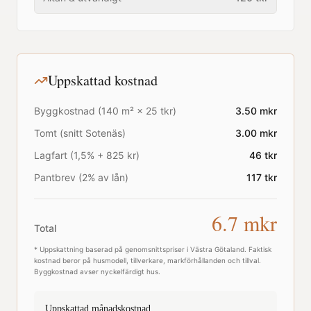
Uppskattad kostnad
Byggkostnad (
140
m² ×
25
tkr)
3.50
mkr
Tomt (snitt
Sotenäs
)
3.00
mkr
Lagfart (1,5% + 825 kr)
46
tkr
Pantbrev (2% av lån)
117
tkr
6.7
mkr
Total
* Uppskattning baserad på genomsnittspriser i
Västra Götaland
. Faktisk
kostnad beror på husmodell, tillverkare, markförhållanden och tillval.
Byggkostnad avser nyckelfärdigt hus.
Uppskattad månadskostnad