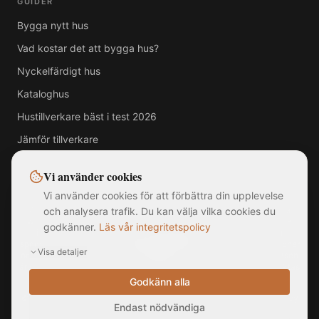
GUIDER
Bygga nytt hus
Vad kostar det att bygga hus?
Nyckelfärdigt hus
Kataloghus
Hustillverkare bäst i test 2026
Jämför tillverkare
Vi använder cookies
Vi använder cookies för att förbättra din upplevelse
Alla varumärken, logotyper och företagsnamn som visas på denna
och analysera trafik. Du kan välja vilka cookies du
webbplats tillhör respektive ägare. MittNyaHus.se är en oberoende
godkänner.
Läs vår integritetspolicy
jämförelsetjänst utan officiell koppling till, samarbete med eller
sponsring av någon av de listade hustillverkarna. Bilder är illustrationer
Visa detaljer
och kan avvika från faktiska produkter. Informationen på webbplatsen
är sammanställd från offentligt tillgängliga källor och ska inte betraktas
som rådgivning.
Godkänn alla
©
2026
MittNyaHus.se — Alla rättigheter förbehållna
|
Integritetspolicy
Endast nödvändiga