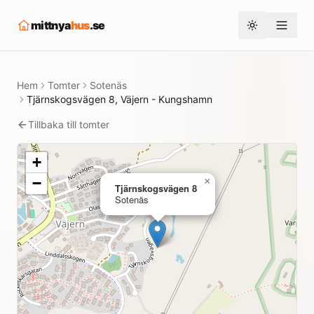
mittnya
hus
.se
Toggle them
Hem
Tomter
Sotenäs
Tjärnskogsvägen 8, Väjern - Kungshamn
Tillbaka till tomter
+
−
×
Tjärnskogsvägen 8
Sotenäs