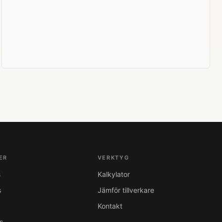
ER
VERKTYG
s
Kalkylator
s
Jämför tillverkare
Kontakt
s