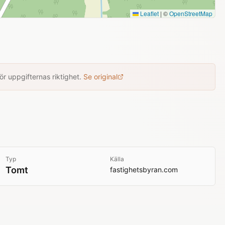
Leaflet
|
©
OpenStreetMap
r uppgifternas riktighet.
Se original
Typ
Källa
Tomt
fastighetsbyran.com