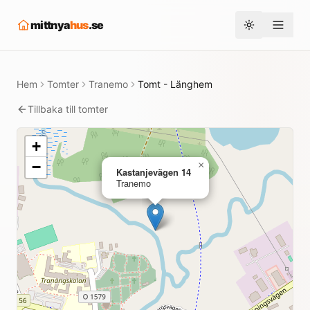
mittnya
hus
.se
Toggle them
Hem
Tomter
Tranemo
Tomt - Länghem
Tillbaka till tomter
+
−
×
Kastanjevägen 14
Tranemo