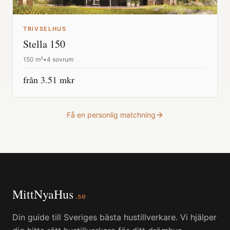
TRIVSELHUS
Stella 150
150
m²
•
4 sovrum
från
3.51
mkr
Få en personlig matchning
MittNyaHus
.se
Din guide till Sveriges bästa hustillverkare. Vi hjälper