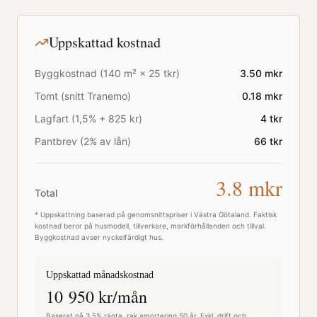
Uppskattad kostnad
Byggkostnad (
140
m² ×
25
tkr)
3.50
mkr
Tomt (snitt
Tranemo
)
0.18
mkr
Lagfart (1,5% + 825 kr)
4
tkr
Pantbrev (2% av lån)
66
tkr
3.8
mkr
Total
* Uppskattning baserad på genomsnittspriser i
Västra Götaland
. Faktisk
kostnad beror på husmodell, tillverkare, markförhållanden och tillval.
Byggkostnad avser nyckelfärdigt hus.
Uppskattad månadskostnad
10 950
kr/mån
Baserat på 3,5% ränta, rak amortering 50 år. Exkl. drift och