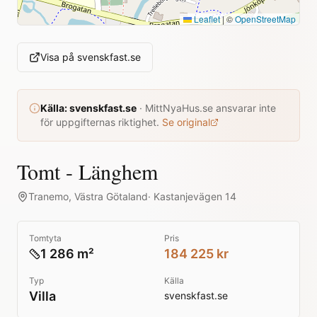
Leaflet
|
©
OpenStreetMap
Visa på
svenskfast.se
Källa:
svenskfast.se
·
MittNyaHus.se ansvarar inte
för uppgifternas riktighet.
Se original
Tomt - Länghem
Tranemo
,
Västra Götaland
·
Kastanjevägen 14
Tomtyta
Pris
1 286 m²
184 225 kr
Typ
Källa
Villa
svenskfast.se