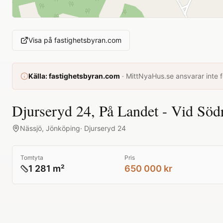
Visa på
fastighetsbyran.com
Källa:
fastighetsbyran.com
·
MittNyaHus.se ansvarar inte fö
Djurseryd 24, På Landet - Vid S
Nässjö
,
Jönköping
·
Djurseryd 24
Tomtyta
Pris
1 281 m²
650 000 kr