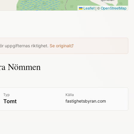
Leaflet
|
©
OpenStreetMap
r uppgifternas riktighet.
Se original
ödra Nömmen
Typ
Källa
Tomt
fastighetsbyran.com