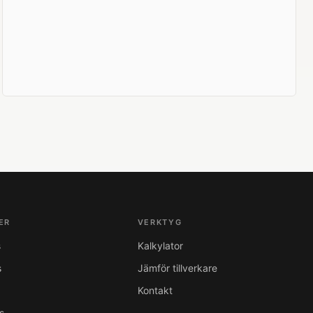
ER
VERKTYG
s
Kalkylator
s
Jämför tillverkare
Kontakt
s