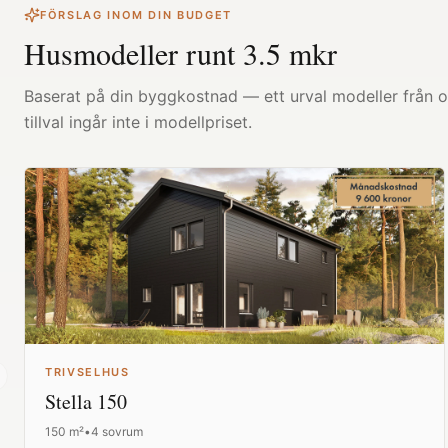
FÖRSLAG INOM DIN BUDGET
Husmodeller runt
3.5
mkr
Baserat på din byggkostnad — ett urval modeller från ol
tillval ingår inte i modellpriset.
TRIVSELHUS
revious slide
Stella 150
150
m²
•
4 sovrum