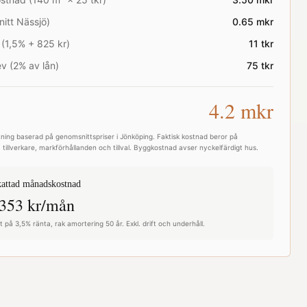
nitt
Nässjö
)
0.65
mkr
 (1,5% + 825 kr)
11
tkr
v (2% av lån)
75
tkr
4.2
mkr
ning baserad på genomsnittspriser i
Jönköping
. Faktisk kostnad beror på
 tillverkare, markförhållanden och tillval. Byggkostnad avser nyckelfärdigt hus.
attad månadskostnad
353
kr/mån
 på 3,5% ränta, rak amortering 50 år. Exkl. drift och underhåll.