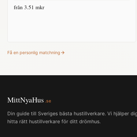
från
3.51
mkr
Få en personlig matchning
MittNyaHus
.se
Din guide till Sveriges bästa hustillverkare. Vi hjälper di
hitta rätt hustillverkare för ditt drömhus.