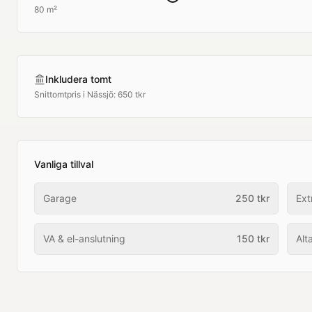
80 m²
Inkludera tomt
Snittomtpris i
Nässjö
:
650 tkr
Vanliga tillval
Garage
250
tkr
Ext
VA & el-anslutning
150
tkr
Alt