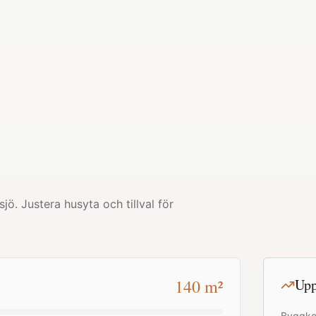
sjö
. Justera husyta och tillval för
140
m²
Upp
Byggko