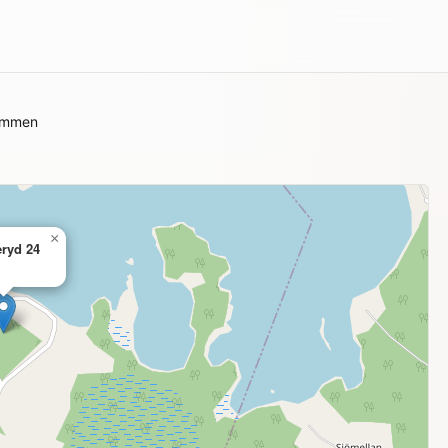
Nömmen
×
eryd 24