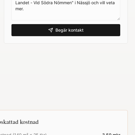
Begär kontakt
skattad kostnad
stnad (
140
m² ×
25
tkr)
3.50
mkr