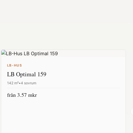
LB-HUS
LB Optimal 159
142
m²
•
4 sovrum
från
3.57
mkr