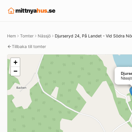
mittnya
hus
.se
Hem
Tomter
Nässjö
Djurseryd 24, På Landet - Vid Södra 
Tillbaka till tomter
+
−
Djurs
Nässjö