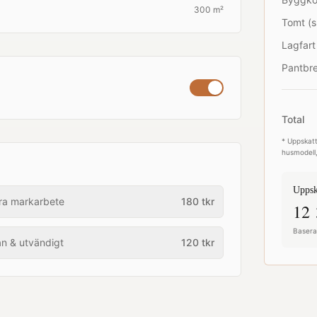
300 m²
Tomt (s
Lagfart
Pantbre
Total
* Uppskatt
husmodell,
Uppsk
ra markarbete
180
tkr
12 
Baserat
an & utvändigt
120
tkr