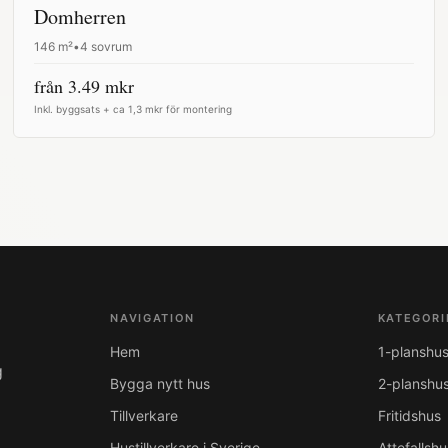
Domherren
146
m²
•
4 sovrum
från
3.49
mkr
Inkl. byggsats + ca 1,3 mkr för montering
NAVIGATION
KATEGORI
Hem
1-planshu
g
Bygga nytt hus
2-planshu
Tillverkare
Fritidshus
Hustillverkare i Sverige
Attefallshu