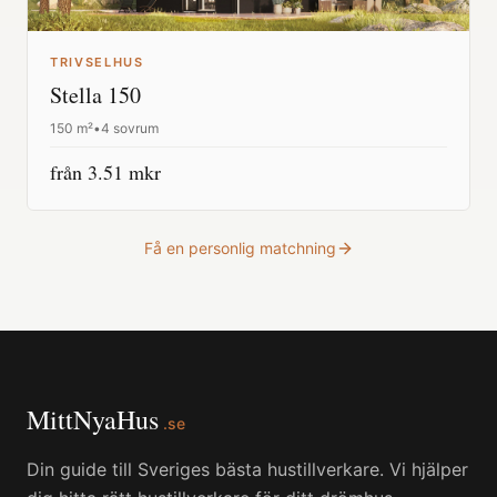
TRIVSELHUS
Stella 150
150
m²
•
4 sovrum
från
3.51
mkr
Få en personlig matchning
MittNyaHus
.se
Din guide till Sveriges bästa hustillverkare. Vi hjälper