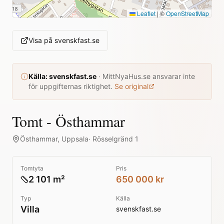
Leaflet
|
©
OpenStreetMap
Visa på
svenskfast.se
Källa:
svenskfast.se
·
MittNyaHus.se ansvarar inte
för uppgifternas riktighet.
Se original
Tomt - Östhammar
Östhammar
,
Uppsala
·
Rösselgränd 1
Tomtyta
Pris
2 101 m²
650 000 kr
Typ
Källa
Villa
svenskfast.se