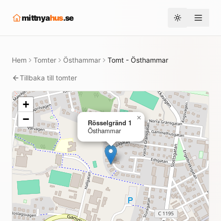
mittnya
hus
.se
Toggle them
Hem
Tomter
Östhammar
Tomt - Östhammar
Tillbaka till tomter
+
−
×
Rösselgränd 1
Östhammar