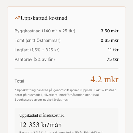
Uppskattad kostnad
Byggkostnad (
140
m² ×
25
tkr)
3.50
mkr
Tomt (snitt
Östhammar
)
0.65
mkr
Lagfart (1,5% + 825 kr)
11
tkr
Pantbrev (2% av lån)
75
tkr
4.2
mkr
Total
* Uppskattning baserad på genomsnittspriser i
Uppsala
. Faktisk kostnad
beror på husmodell, tillverkare, markförhållanden och tillval.
Byggkostnad avser nyckelfärdigt hus.
Uppskattad månadskostnad
12 353
kr/mån
Baserat på 3,5% ränta, rak amortering 50 år. Exkl. drift och