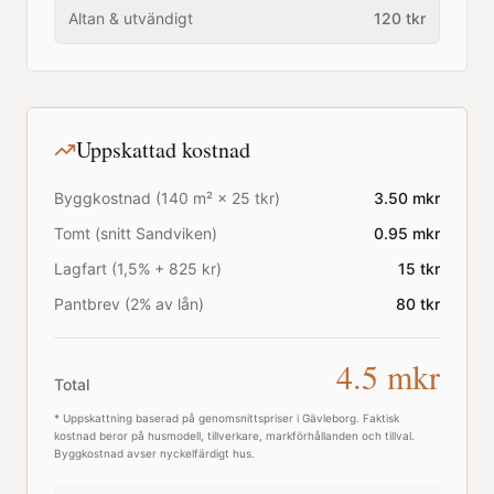
Altan & utvändigt
120
tkr
Uppskattad kostnad
Byggkostnad (
140
m² ×
25
tkr)
3.50
mkr
Tomt (snitt
Sandviken
)
0.95
mkr
Lagfart (1,5% + 825 kr)
15
tkr
Pantbrev (2% av lån)
80
tkr
4.5
mkr
Total
* Uppskattning baserad på genomsnittspriser i
Gävleborg
. Faktisk
kostnad beror på husmodell, tillverkare, markförhållanden och tillval.
Byggkostnad avser nyckelfärdigt hus.