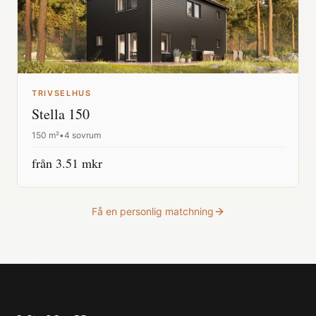
TRIVSELHUS
Stella 150
150
m²
•
4 sovrum
från
3.51
mkr
Få en personlig matchning