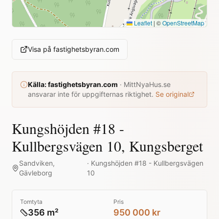
Leaflet
|
©
OpenStreetMap
Visa på
fastighetsbyran.com
Källa:
fastighetsbyran.com
·
MittNyaHus.se
ansvarar inte för uppgifternas riktighet.
Se original
Kungshöjden #18 -
Kullbergsvägen 10, Kungsberget
Sandviken
,
·
Kungshöjden #18 - Kullbergsvägen
Gävleborg
10
Tomtyta
Pris
356 m²
950 000 kr