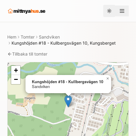
mittnya
hus
.se
Toggle them
Hem
Tomter
Sandviken
Kungshöjden #18 - Kullbergsvägen 10, Kungsberget
Tillbaka till tomter
+
−
×
Kungshöjden #18 - Kullbergsvägen 10
Sandviken