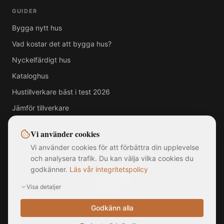
GUIDER
Bygga nytt hus
Vad kostar det att bygga hus?
Nyckelfärdigt hus
Kataloghus
Hustillverkare bäst i test 2026
Jämför tillverkare
Vi använder cookies
Vi använder cookies för att förbättra din upplevelse
Alla varumärken, logotyper och företagsnamn som visas på denna
och analysera trafik. Du kan välja vilka cookies du
webbplats tillhör respektive ägare. MittNyaHus.se är en oberoende
godkänner.
Läs vår integritetspolicy
jämförelsetjänst utan officiell koppling till, samarbete med eller
sponsring av någon av de listade hustillverkarna. Bilder är illustrationer
Visa detaljer
och kan avvika från faktiska produkter. Informationen på webbplatsen
är sammanställd från offentligt tillgängliga källor och ska inte betraktas
som rådgivning.
Godkänn alla
©
2026
MittNyaHus.se — Alla rättigheter förbehållna
|
Integritetspolicy