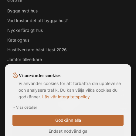
GUIDER
Bygga nytt hus
Vad kostar det att bygga hus?
Nyckelfärdigt hus
Kataloghus
Hustillverkare bäst i test 2026
Jämför tillverkare
Vi använder cookies
Vi använder cookies för att förbättra din upplevelse
Alla varumärken, logotyper och företagsnamn som visas på denna
och analysera trafik. Du kan välja vilka cookies du
webbplats tillhör respektive ägare. MittNyaHus.se är en oberoende
godkänner.
Läs vår integritetspolicy
jämförelsetjänst utan officiell koppling till, samarbete med eller
sponsring av någon av de listade hustillverkarna. Bilder är illustrationer
Visa detaljer
och kan avvika från faktiska produkter. Informationen på webbplatsen
är sammanställd från offentligt tillgängliga källor och ska inte betraktas
som rådgivning.
Godkänn alla
©
2026
MittNyaHus.se — Alla rättigheter förbehållna
|
Integritetspolicy
Endast nödvändiga