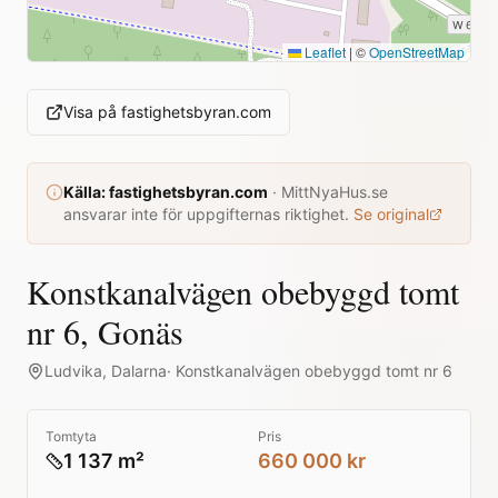
Leaflet
|
©
OpenStreetMap
Visa på
fastighetsbyran.com
Källa:
fastighetsbyran.com
·
MittNyaHus.se
ansvarar inte för uppgifternas riktighet.
Se original
Konstkanalvägen obebyggd tomt
nr 6, Gonäs
Ludvika
,
Dalarna
·
Konstkanalvägen obebyggd tomt nr 6
Tomtyta
Pris
1 137 m²
660 000 kr