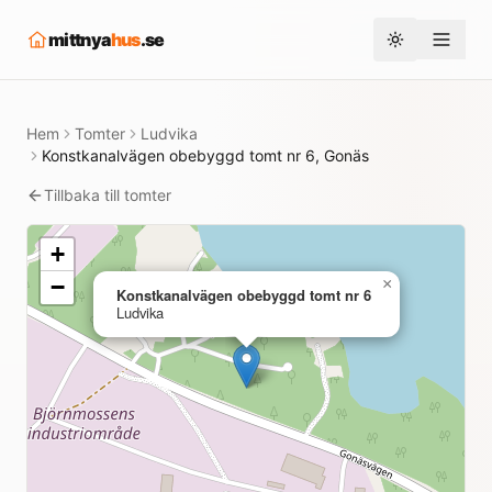
mittnya
hus
.se
Toggle them
Hem
Tomter
Ludvika
Konstkanalvägen obebyggd tomt nr 6, Gonäs
Tillbaka till tomter
+
−
×
Konstkanalvägen obebyggd tomt nr 6
Ludvika