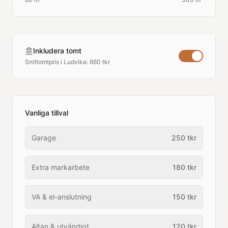
Inkludera tomt
Snittomtpris i
Ludvika
:
660 tkr
Vanliga tillval
Garage
250
tkr
Extra markarbete
180
tkr
VA & el-anslutning
150
tkr
Altan & utvändigt
120
tkr