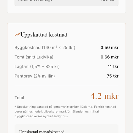
Uppskattad kostnad
Byggkostnad (
140
m² ×
25
tkr)
3.50
mkr
Tomt (snitt
Ludvika
)
0.66
mkr
Lagfart (1,5% + 825 kr)
11
tkr
Pantbrev (2% av lån)
75
tkr
4.2
mkr
Total
* Uppskattning baserad på genomsnittspriser i
Dalarna
. Faktisk kostnad
beror på husmodell, tillverkare, markförhållanden och tillval.
Byggkostnad avser nyckelfärdigt hus.
Uppskattad månadskostnad