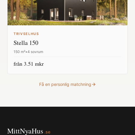
TRIVSELHUS
Stella 150
150
m²
•
4 sovrum
från
3.51
mkr
Få en personlig matchning
MittNyaHus
.se