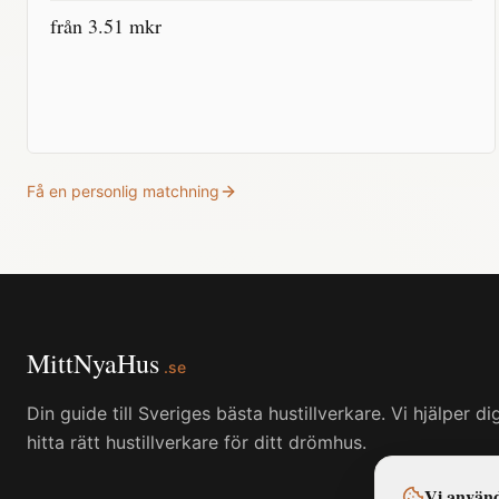
från
3.51
mkr
Få en personlig matchning
MittNyaHus
.se
Din guide till Sveriges bästa hustillverkare. Vi hjälper di
hitta rätt hustillverkare för ditt drömhus.
Vi använd