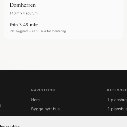
Domherren
146
m²
•
4 sovrum
från
3.49
mkr
Inkl. byggsats + ca 1,3 mkr för montering
NAVIGATION
KATEGORI
Hem
1-planshu
g
Bygga nytt hus
2-planshu
Tillverkare
Fritidshus
er cookies
Hustillverkare i Sverige
Attefallshu