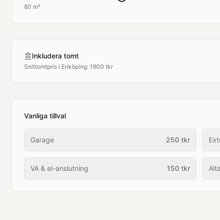
80 m²
Inkludera tomt
Snittomtpris i
Enköping
:
1900 tkr
Vanliga tillval
Garage
250
tkr
Ext
VA & el-anslutning
150
tkr
Alt