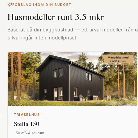
FÖRSLAG INOM DIN BUDGET
Husmodeller runt
3.5
mkr
Baserat på din byggkostnad — ett urval modeller från ol
tillval ingår inte i modellpriset.
TRIVSELHUS
revious slide
Stella 150
150
m²
•
4 sovrum