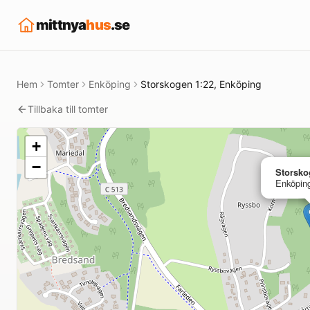
mittnya
hus
.se
Hem
Tomter
Enköping
Storskogen 1:22, Enköping
Tillbaka till tomter
+
−
Storsko
Enköpin