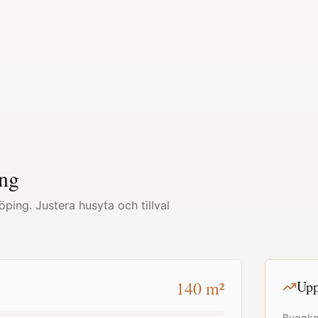
ng
öping
. Justera husyta och tillval
140
m²
Upp
Byggko