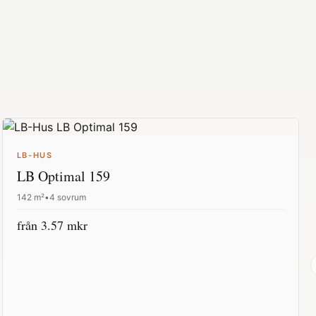
LB-HUS
LB Optimal 159
142
m²
•
4 sovrum
från
3.57
mkr