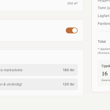
300 m²
Tomt (s
Lagfart
Pantbre
Total
* Uppskatt
tillverkar
Uppsk
ra markarbete
180
tkr
16 
Baserat
an & utvändigt
120
tkr