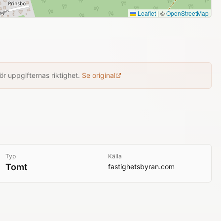
Leaflet
|
©
OpenStreetMap
r uppgifternas riktighet.
Se original
Typ
Källa
Tomt
fastighetsbyran.com