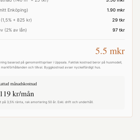
nitt
Enköping
)
1.90
mkr
 (1,5% + 825 kr)
29
tkr
v (2% av lån)
97
tkr
5.5
mkr
ning baserad på genomsnittspriser i
Uppsala
. Faktisk kostnad beror på husmodell,
e, markförhållanden och tillval. Byggkostnad avser nyckelfärdigt hus.
attad månadskostnad
119
kr/mån
 på 3,5% ränta, rak amortering 50 år. Exkl. drift och underhåll.