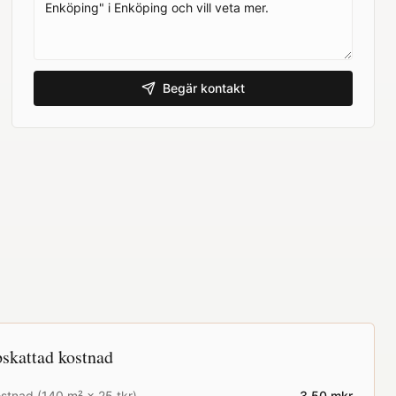
Begär kontakt
skattad kostnad
stnad (
140
m² ×
25
tkr)
3.50
mkr