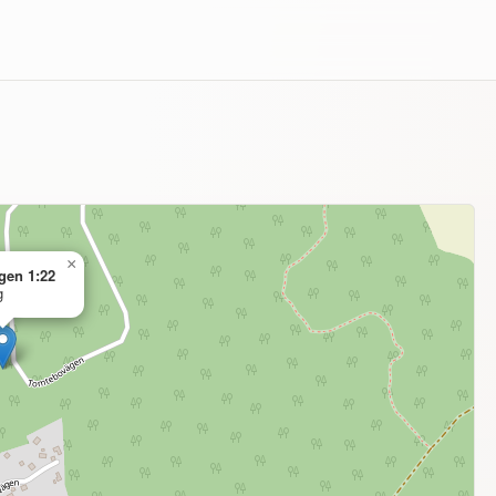
×
gen 1:22
g