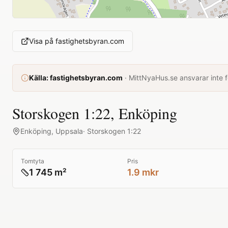
Visa på
fastighetsbyran.com
Källa:
fastighetsbyran.com
·
MittNyaHus.se ansvarar inte fö
Storskogen 1:22, Enköping
Enköping
,
Uppsala
·
Storskogen 1:22
Tomtyta
Pris
1 745 m²
1.9 mkr