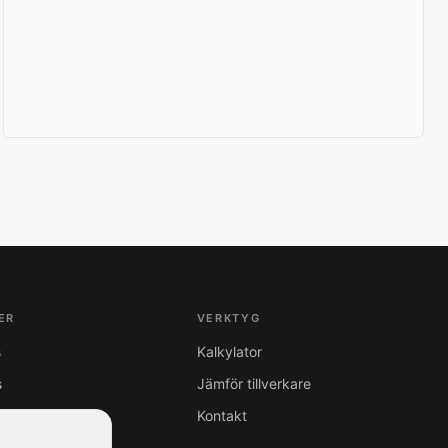
ER
VERKTYG
s
Kalkylator
s
Jämför tillverkare
Kontakt
s