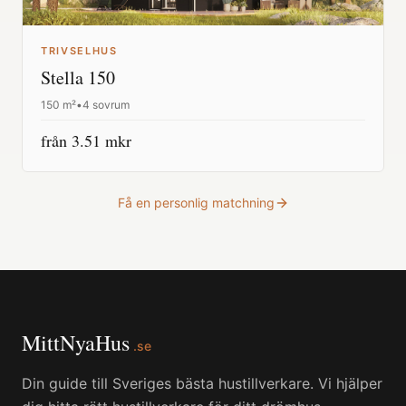
TRIVSELHUS
Stella 150
150
m²
•
4 sovrum
från
3.51
mkr
Få en personlig matchning
MittNyaHus
.se
Din guide till Sveriges bästa hustillverkare. Vi hjälper