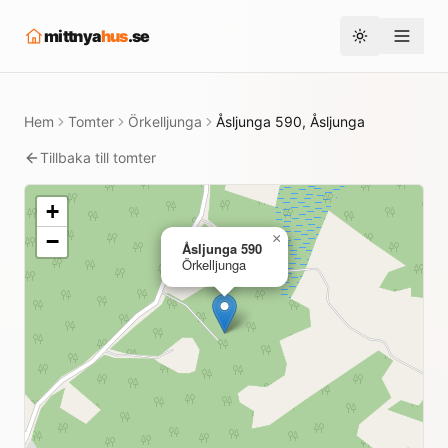
mittnya
hus
.se
Toggle them
Hem
Tomter
Örkelljunga
Åsljunga 590, Åsljunga
Tillbaka till tomter
+
−
×
Åsljunga 590
Örkelljunga