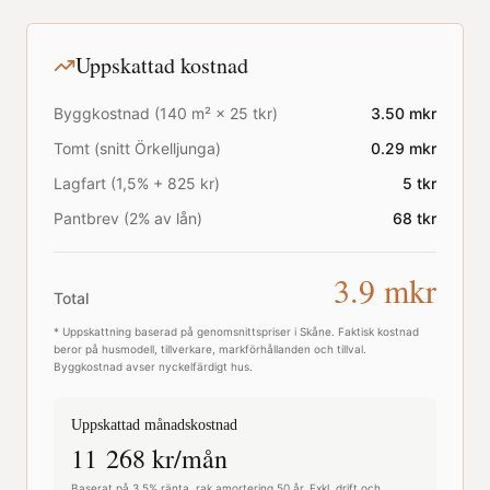
Uppskattad kostnad
Byggkostnad (
140
m² ×
25
tkr)
3.50
mkr
Tomt (snitt
Örkelljunga
)
0.29
mkr
Lagfart (1,5% + 825 kr)
5
tkr
Pantbrev (2% av lån)
68
tkr
3.9
mkr
Total
* Uppskattning baserad på genomsnittspriser i
Skåne
. Faktisk kostnad
beror på husmodell, tillverkare, markförhållanden och tillval.
Byggkostnad avser nyckelfärdigt hus.
Uppskattad månadskostnad
11 268
kr/mån
Baserat på 3,5% ränta, rak amortering 50 år. Exkl. drift och