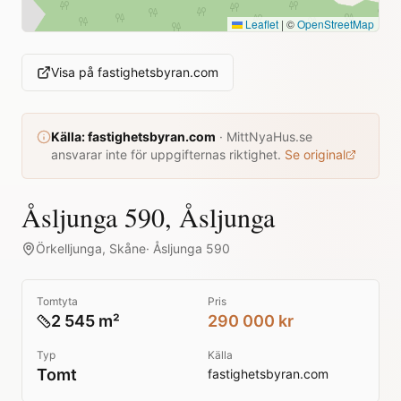
Leaflet
|
©
OpenStreetMap
Visa på
fastighetsbyran.com
Källa:
fastighetsbyran.com
·
MittNyaHus.se
ansvarar inte för uppgifternas riktighet.
Se original
Åsljunga 590, Åsljunga
Örkelljunga
,
Skåne
·
Åsljunga 590
Tomtyta
Pris
2 545 m²
290 000 kr
Typ
Källa
Tomt
fastighetsbyran.com