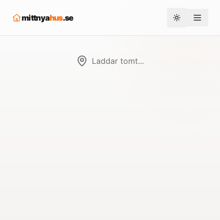
mittnya
hus
.se
Toggle them
Laddar tomt...