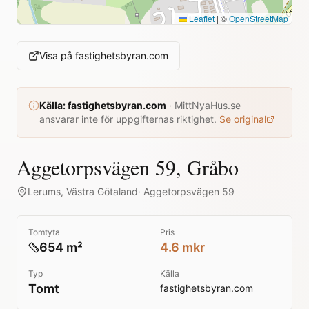
Leaflet
|
©
OpenStreetMap
Visa på
fastighetsbyran.com
Källa:
fastighetsbyran.com
·
MittNyaHus.se
ansvarar inte för uppgifternas riktighet.
Se original
Aggetorpsvägen 59, Gråbo
Lerums
,
Västra Götaland
·
Aggetorpsvägen 59
Tomtyta
Pris
654 m²
4.6 mkr
Typ
Källa
Tomt
fastighetsbyran.com