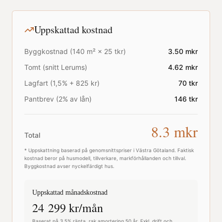
Uppskattad kostnad
Byggkostnad (
140
m² ×
25
tkr)
3.50
mkr
Tomt (snitt
Lerums
)
4.62
mkr
Lagfart (1,5% + 825 kr)
70
tkr
Pantbrev (2% av lån)
146
tkr
8.3
mkr
Total
* Uppskattning baserad på genomsnittspriser i
Västra Götaland
. Faktisk
kostnad beror på husmodell, tillverkare, markförhållanden och tillval.
Byggkostnad avser nyckelfärdigt hus.
Uppskattad månadskostnad
24 299
kr/mån
Baserat på 3,5% ränta, rak amortering 50 år. Exkl. drift och