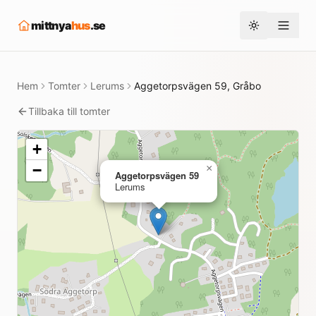
mittnya
hus
.se
Toggle them
Hem
Tomter
Lerums
Aggetorpsvägen 59, Gråbo
Tillbaka till tomter
+
−
×
Aggetorpsvägen 59
Lerums