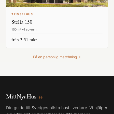
TRIVSELHUS
Stella 150
150
m²
•
4 sovrum
från
3.51
mkr
Få en personlig matchning
MittNyaHus
.se
Din guide till Sveriges bästa hustillverkare. Vi hjälper