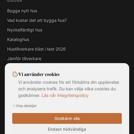
GUIDER
Bygga nytt hus
Vad kostar det att bygga hus?
Nyckelfärdigt hus
Kataloghus
Hustillverkare bäst i test 2026
Jämför tillverkare
Vi använder cookies
Vi använder cookies för att förbättra din upplevelse
Alla varumärken, logotyper och företagsnamn som visas på denna
och analysera trafik. Du kan välja vilka cookies du
webbplats tillhör respektive ägare. MittNyaHus.se är en oberoende
godkänner.
Läs vår integritetspolicy
jämförelsetjänst utan officiell koppling till, samarbete med eller
sponsring av någon av de listade hustillverkarna. Bilder är illustrationer
Visa detaljer
och kan avvika från faktiska produkter. Informationen på webbplatsen
är sammanställd från offentligt tillgängliga källor och ska inte betraktas
som rådgivning.
Godkänn alla
©
2026
MittNyaHus.se — Alla rättigheter förbehållna
|
Integritetspolicy
Endast nödvändiga