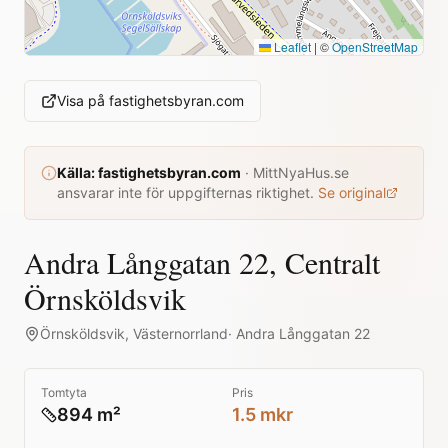
Leaflet
|
©
OpenStreetMap
Visa på
fastighetsbyran.com
Källa:
fastighetsbyran.com
·
MittNyaHus.se
ansvarar inte för uppgifternas riktighet.
Se original
Andra Långgatan 22, Centralt
Örnsköldsvik
Örnsköldsvik
,
Västernorrland
·
Andra Långgatan 22
Tomtyta
Pris
894 m²
1.5 mkr