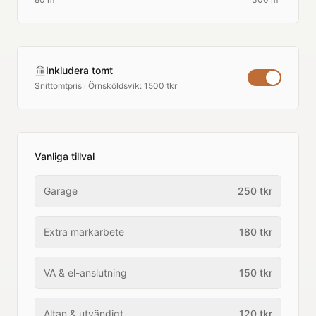
Inkludera tomt
Snittomtpris i
Örnsköldsvik
:
1500 tkr
Vanliga tillval
Garage
250
tkr
Extra markarbete
180
tkr
VA & el-anslutning
150
tkr
Altan & utvändigt
120
tkr