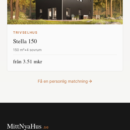
TRIVSELHUS
Stella 150
150
m²
•
4 sovrum
från
3.51
mkr
Få en personlig matchning
MittNyaHus
.se