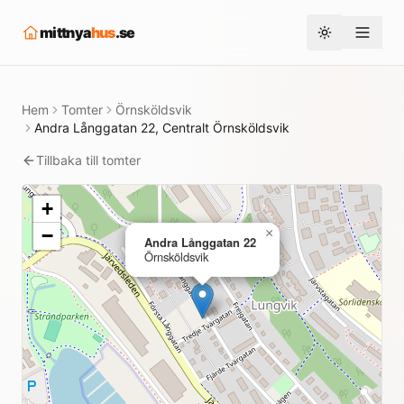
mittnya
hus
.se
Toggle them
Hem
Tomter
Örnsköldsvik
Andra Långgatan 22, Centralt Örnsköldsvik
Tillbaka till tomter
+
−
×
Andra Långgatan 22
Örnsköldsvik