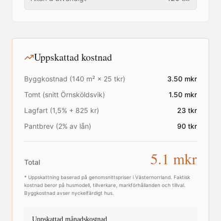
Uppskattad kostnad
Byggkostnad (
140
m² ×
25
tkr)
3.50
mkr
Tomt (snitt
Örnsköldsvik
)
1.50
mkr
Lagfart (1,5% + 825 kr)
23
tkr
Pantbrev (2% av lån)
90
tkr
5.1
mkr
Total
* Uppskattning baserad på genomsnittspriser i
Västernorrland
. Faktisk
kostnad beror på husmodell, tillverkare, markförhållanden och tillval.
Byggkostnad avser nyckelfärdigt hus.
Uppskattad månadskostnad