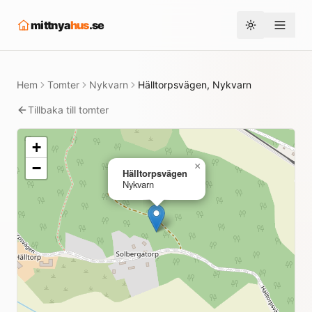
mittnya
hus
.se
Toggle them
Hem
Tomter
Nykvarn
Hälltorpsvägen, Nykvarn
Tillbaka till tomter
+
−
×
Hälltorpsvägen
Nykvarn