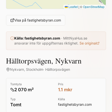
Leaflet
|
©
OpenStreetMap
Visa på
fastighetsbyran.com
Källa:
fastighetsbyran.com
·
MittNyaHus.se
ansvarar inte för uppgifternas riktighet.
Se original
Hälltorpsvägen, Nykvarn
Nykvarn
,
Stockholm
·
Hälltorpsvägen
Tomtyta
Pris
2 070 m²
1.1 mkr
Typ
Källa
Tomt
fastighetsbyran.com