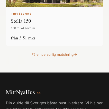
TRIVSELHUS
Stella 150
150
m²
•
4 sovrum
från
3.51
mkr
Få en personlig matchning
MittNyaHus
.se
Din guide till Sveriges bästa hustillverkare. Vi hjälper