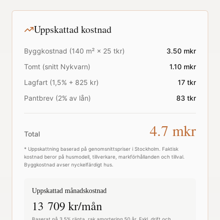
Uppskattad kostnad
Byggkostnad (
140
m² ×
25
tkr)
3.50
mkr
Tomt (snitt
Nykvarn
)
1.10
mkr
Lagfart (1,5% + 825 kr)
17
tkr
Pantbrev (2% av lån)
83
tkr
4.7
mkr
Total
* Uppskattning baserad på genomsnittspriser i
Stockholm
. Faktisk
kostnad beror på husmodell, tillverkare, markförhållanden och tillval.
Byggkostnad avser nyckelfärdigt hus.
Uppskattad månadskostnad
13 709
kr/mån
Baserat på 3,5% ränta, rak amortering 50 år. Exkl. drift och