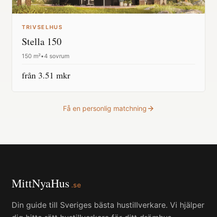
TRIVSELHUS
Stella 150
150
m²
•
4 sovrum
från
3.51
mkr
Få en personlig matchning
MittNyaHus
.se
Din guide till Sveriges bästa hustillverkare. Vi hjälper