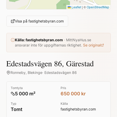
Leaflet
|
©
OpenStreetMap
Visa på
fastighetsbyran.com
Källa:
fastighetsbyran.com
·
MittNyaHus.se
ansvarar inte för uppgifternas riktighet.
Se original
Edestadsvägen 86, Gärestad
Ronneby
,
Blekinge
·
Edestadsvägen 86
Tomtyta
Pris
5 000 m²
650 000 kr
Typ
Källa
Tomt
fastighetsbyran.com