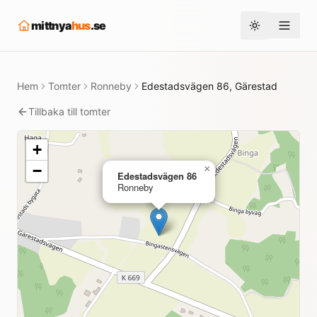
mittnya
hus
.se
Toggle them
Hem
Tomter
Ronneby
Edestadsvägen 86, Gärestad
Tillbaka till tomter
+
−
×
Edestadsvägen 86
Ronneby