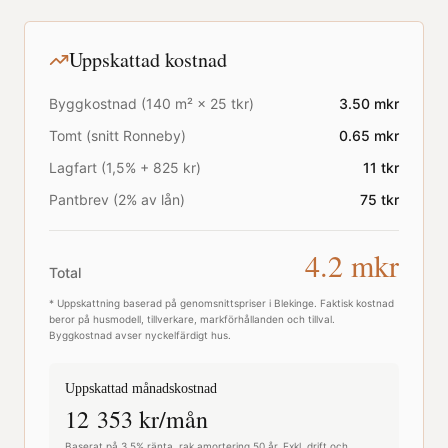
Uppskattad kostnad
Byggkostnad (
140
m² ×
25
tkr)
3.50
mkr
Tomt (snitt
Ronneby
)
0.65
mkr
Lagfart (1,5% + 825 kr)
11
tkr
Pantbrev (2% av lån)
75
tkr
4.2
mkr
Total
* Uppskattning baserad på genomsnittspriser i
Blekinge
. Faktisk kostnad
beror på husmodell, tillverkare, markförhållanden och tillval.
Byggkostnad avser nyckelfärdigt hus.
Uppskattad månadskostnad
12 353
kr/mån
Baserat på 3,5% ränta, rak amortering 50 år. Exkl. drift och