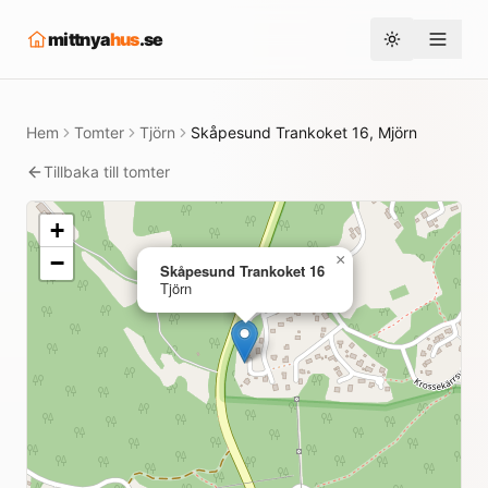
mittnya
hus
.se
Toggle them
Hem
Tomter
Tjörn
Skåpesund Trankoket 16, Mjörn
Tillbaka till tomter
+
−
×
Skåpesund Trankoket 16
Tjörn