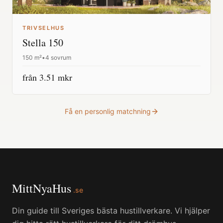
TRIVSELHUS
Stella 150
150
m²
•
4 sovrum
från
3.51
mkr
Få en personlig matchning
MittNyaHus
.se
Din guide till Sveriges bästa hustillverkare. Vi hjälper