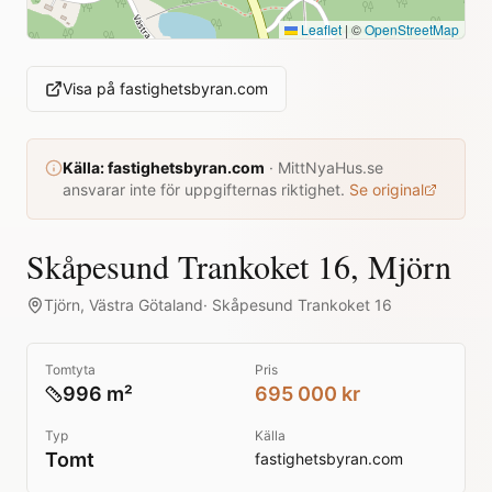
Leaflet
|
©
OpenStreetMap
Visa på
fastighetsbyran.com
Källa:
fastighetsbyran.com
·
MittNyaHus.se
ansvarar inte för uppgifternas riktighet.
Se original
Skåpesund Trankoket 16, Mjörn
Tjörn
,
Västra Götaland
·
Skåpesund Trankoket 16
Tomtyta
Pris
996 m²
695 000 kr
Typ
Källa
Tomt
fastighetsbyran.com