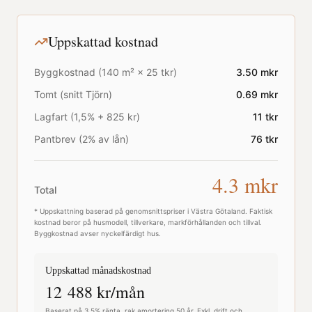
Uppskattad kostnad
Byggkostnad (
140
m² ×
25
tkr)
3.50
mkr
Tomt (snitt
Tjörn
)
0.69
mkr
Lagfart (1,5% + 825 kr)
11
tkr
Pantbrev (2% av lån)
76
tkr
4.3
mkr
Total
* Uppskattning baserad på genomsnittspriser i
Västra Götaland
. Faktisk
kostnad beror på husmodell, tillverkare, markförhållanden och tillval.
Byggkostnad avser nyckelfärdigt hus.
Uppskattad månadskostnad
12 488
kr/mån
Baserat på 3,5% ränta, rak amortering 50 år. Exkl. drift och