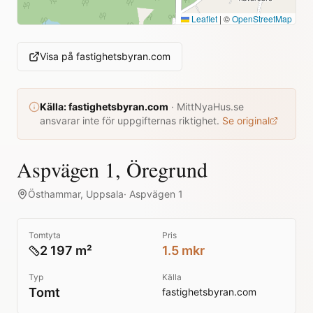
Leaflet
|
©
OpenStreetMap
Visa på
fastighetsbyran.com
Källa:
fastighetsbyran.com
·
MittNyaHus.se
ansvarar inte för uppgifternas riktighet.
Se original
Aspvägen 1, Öregrund
Östhammar
,
Uppsala
·
Aspvägen 1
Tomtyta
Pris
2 197 m²
1.5 mkr
Typ
Källa
Tomt
fastighetsbyran.com