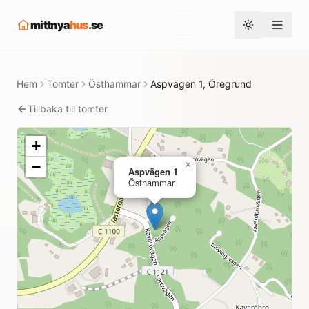
mittnya
hus
.se
Toggle them
Hem
Tomter
Östhammar
Aspvägen 1, Öregrund
Tillbaka till tomter
+
−
×
Aspvägen 1
Östhammar