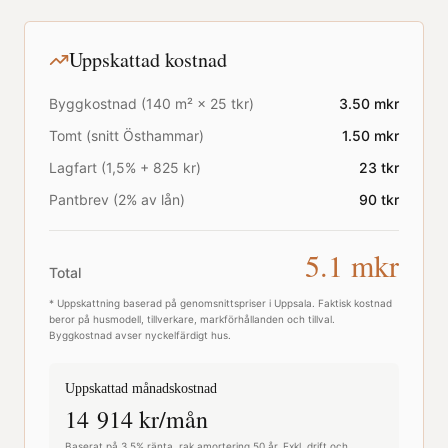
Uppskattad kostnad
Byggkostnad (
140
m² ×
25
tkr)
3.50
mkr
Tomt (snitt
Östhammar
)
1.50
mkr
Lagfart (1,5% + 825 kr)
23
tkr
Pantbrev (2% av lån)
90
tkr
5.1
mkr
Total
* Uppskattning baserad på genomsnittspriser i
Uppsala
. Faktisk kostnad
beror på husmodell, tillverkare, markförhållanden och tillval.
Byggkostnad avser nyckelfärdigt hus.
Uppskattad månadskostnad
14 914
kr/mån
Baserat på 3,5% ränta, rak amortering 50 år. Exkl. drift och