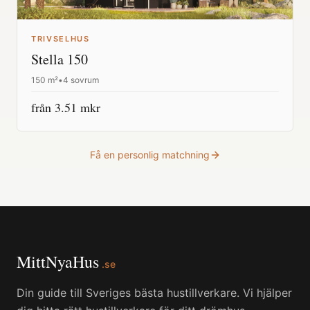
TRIVSELHUS
Stella 150
150
m²
•
4 sovrum
från
3.51
mkr
Få en personlig matchning
MittNyaHus
.se
Din guide till Sveriges bästa hustillverkare. Vi hjälper