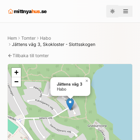
mittnya
hus
.se
Toggle them
Hem
Tomter
Habo
Jättens väg 3, Skokloster - Slottsskogen
Tillbaka till tomter
+
−
×
Jättens väg 3
Habo