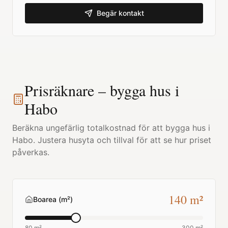
Begär kontakt
Prisräknare – bygga hus i
Habo
Beräkna ungefärlig totalkostnad för att bygga hus i
Habo
. Justera husyta och tillval för att se hur priset
påverkas.
140
m²
Boarea (m²)
80 m²
300 m²