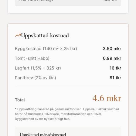
Uppskattad kostnad
Byggkostnad (
140
m² ×
25
tkr)
3.50
mkr
Tomt (snitt
Habo
)
0.99
mkr
Lagfart (1,5% + 825 kr)
16
tkr
Pantbrev (2% av lån)
81
tkr
4.6
mkr
Total
* Uppskattning baserad på genomsnittspriser i
Uppsala
. Faktisk kostnad
beror på husmodell, tillverkare, markförhållanden och tillval.
Byggkostnad avser nyckelfärdigt hus.
Uppskattad månadskostnad