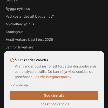
GUIDER
Bygga nytt hus
Vad kostar det att bygga hus?
Nyckelfärdigt hus
Kataloghus
Hustillverkare bäst i test 2026
Jämför tillverkare
Vi använder cookies
Vi använder cookies för att förbättra din upplevelse
Alla varumärken, logotyper och företagsnamn som visas på denna
och analysera trafik. Du kan välja vilka cookies du
webbplats tillhör respektive ägare. MittNyaHus.se är en oberoende
godkänner.
Läs vår integritetspolicy
jämförelsetjänst utan officiell koppling till, samarbete med eller
sponsring av någon av de listade hustillverkarna. Bilder är illustrationer
Visa detaljer
och kan avvika från faktiska produkter. Informationen på webbplatsen
är sammanställd från offentligt tillgängliga källor och ska inte betraktas
som rådgivning.
Godkänn alla
©
2026
MittNyaHus.se — Alla rättigheter förbehållna
|
Integritetspolicy
Endast nödvändiga