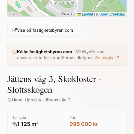
Leaflet
|
©
OpenStreetMap
Visa på
fastighetsbyran.com
Källa:
fastighetsbyran.com
·
MittNyaHus.se
ansvarar inte för uppgifternas riktighet.
Se original
Jättens väg 3, Skokloster -
Slottsskogen
Habo
,
Uppsala
·
Jättens väg 3
Tomtyta
Pris
1 125 m²
995 000 kr