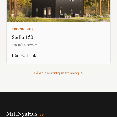
TRIVSELHUS
Stella 150
150
m²
•
4 sovrum
från
3.51
mkr
Få en personlig matchning
MittNyaHus
.se