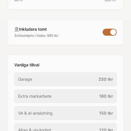
Inkludera tomt
Snittomtpris i
Habo
:
995 tkr
Vanliga tillval
Garage
250
tkr
Extra markarbete
180
tkr
VA & el-anslutning
150
tkr
Altan & utvändigt
120
tkr