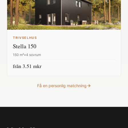
TRIVSELHUS
Stella 150
150
m²
•
4 sovrum
från
3.51
mkr
Få en personlig matchning