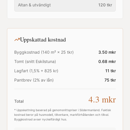
Altan & utvändigt
120
tkr
Uppskattad kostnad
Byggkostnad (
140
m² ×
25
tkr)
3.50
mkr
Tomt (snitt
Eskilstuna
)
0.68
mkr
Lagfart (1,5% + 825 kr)
11
tkr
Pantbrev (2% av lån)
75
tkr
4.3
mkr
Total
* Uppskattning baserad på genomsnittspriser i
Södermanland
. Faktisk
kostnad beror på husmodell, tillverkare, markförhållanden och tillval.
Byggkostnad avser nyckelfärdigt hus.