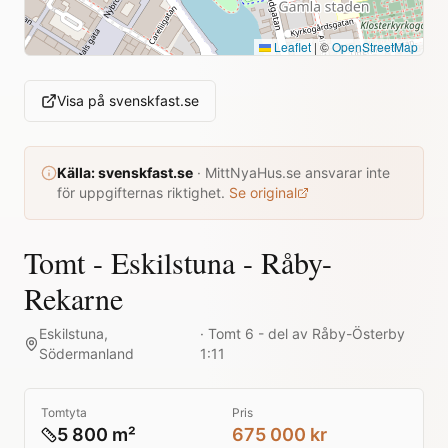
Leaflet
|
©
OpenStreetMap
Visa på
svenskfast.se
Källa:
svenskfast.se
·
MittNyaHus.se ansvarar inte
för uppgifternas riktighet.
Se original
Tomt - Eskilstuna - Råby-
Rekarne
Eskilstuna
,
·
Tomt 6 - del av Råby-Österby
Södermanland
1:11
Tomtyta
Pris
5 800 m²
675 000 kr