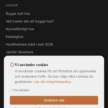
GUIDER
Bygga nytt hus
Vad kostar det att bygga hus?
Nyckelfärdigt hus
Kataloghus
Hustillverkare bäst i test 2026
Jämför tillverkare
Vi använder cookies
Vi använder cookies för att förbättra din upplevelse
Alla varumärken, logotyper och företagsnamn som visas på denna
och analysera trafik. Du kan välja vilka cookies du
webbplats tillhör respektive ägare. MittNyaHus.se är en oberoende
godkänner.
Läs vår integritetspolicy
jämförelsetjänst utan officiell koppling till, samarbete med eller
sponsring av någon av de listade hustillverkarna. Bilder är illustrationer
Visa detaljer
och kan avvika från faktiska produkter. Informationen på webbplatsen
är sammanställd från offentligt tillgängliga källor och ska inte betraktas
som rådgivning.
Godkänn alla
©
2026
MittNyaHus.se — Alla rättigheter förbehållna
|
Integritetspolicy