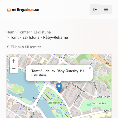
mittnya
hus
.se
Toggle them
Hem
Tomter
Eskilstuna
Tomt - Eskilstuna - Råby-Rekarne
Tillbaka till tomter
+
−
×
Tomt 6 - del av Råby-Österby 1:11
Eskilstuna