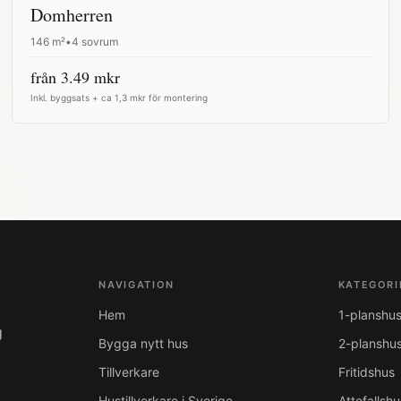
Domherren
146
m²
•
4 sovrum
från
3.49
mkr
Inkl. byggsats + ca 1,3 mkr för montering
NAVIGATION
KATEGORI
Hem
1-planshu
g
Bygga nytt hus
2-planshu
Tillverkare
Fritidshus
Hustillverkare i Sverige
Attefallshu