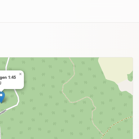
×
gen 1:45
g