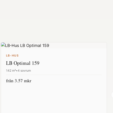
LB-HUS
LB Optimal 159
142
m²
•
4 sovrum
från
3.57
mkr