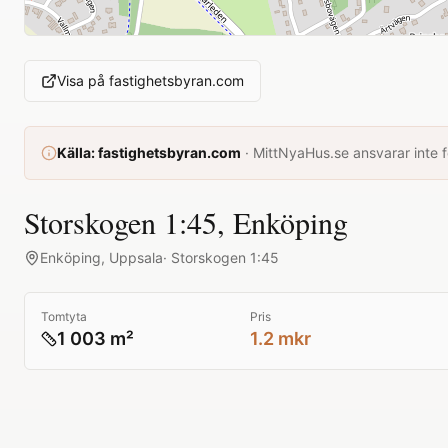
Visa på
fastighetsbyran.com
Källa:
fastighetsbyran.com
·
MittNyaHus.se ansvarar inte fö
Storskogen 1:45, Enköping
Enköping
,
Uppsala
·
Storskogen 1:45
Tomtyta
Pris
1 003 m²
1.2 mkr