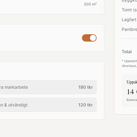
300 m²
Tomt (s
Lagfart
Pantbre
Total
* Uppskatt
tillverkar
Uppsk
ra markarbete
180
tkr
14 
Baserat
an & utvändigt
120
tkr