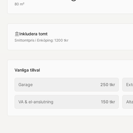
80 m²
Inkludera tomt
Snittomtpris i
Enköping
:
1200 tkr
Vanliga tillval
Garage
250
tkr
Ext
VA & el-anslutning
150
tkr
Alt