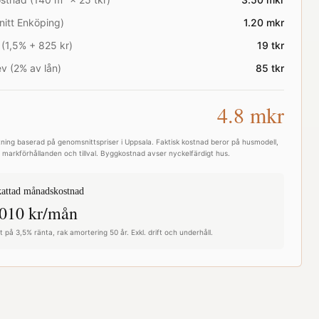
nitt
Enköping
)
1.20
mkr
 (1,5% + 825 kr)
19
tkr
v (2% av lån)
85
tkr
4.8
mkr
ning baserad på genomsnittspriser i
Uppsala
. Faktisk kostnad beror på husmodell,
e, markförhållanden och tillval. Byggkostnad avser nyckelfärdigt hus.
attad månadskostnad
010
kr/mån
 på 3,5% ränta, rak amortering 50 år. Exkl. drift och underhåll.