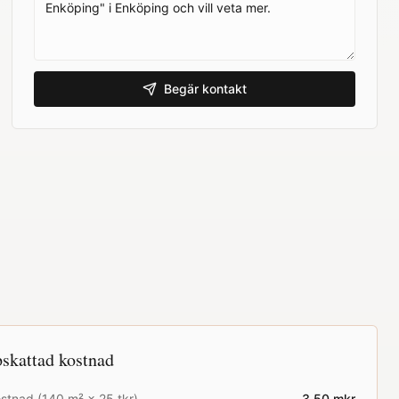
Begär kontakt
skattad kostnad
stnad (
140
m² ×
25
tkr)
3.50
mkr