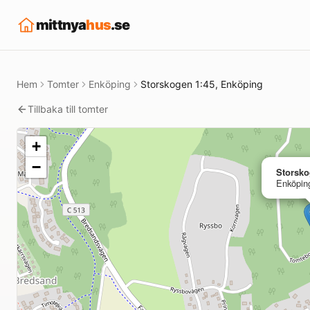
mittnya
hus
.se
Hem
Tomter
Enköping
Storskogen 1:45, Enköping
Tillbaka till tomter
+
−
Storsko
Enköpin