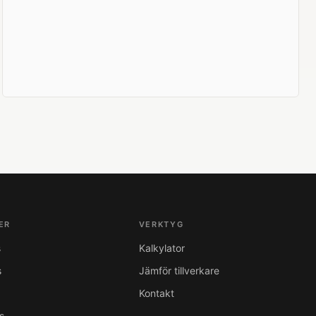
ER
VERKTYG
s
Kalkylator
s
Jämför tillverkare
Kontakt
s