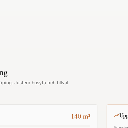
ng
öping
. Justera husyta och tillval
140
m²
Upp
Byggko