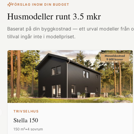
FÖRSLAG INOM DIN BUDGET
Husmodeller runt
3.5
mkr
Baserat på din byggkostnad — ett urval modeller från ol
tillval ingår inte i modellpriset.
TRIVSELHUS
revious slide
Stella 150
150
m²
•
4 sovrum