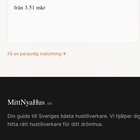
från
3.51
mkr
Få en personlig matchning
MittNyaHus
.se
Din guide till Sveriges bästa hustillverkare. Vi hjälper di
hitta rätt hustillverkare för ditt drömhus.