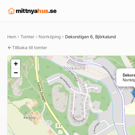
mittnya
hus
.se
Hem
Tomter
Norrköping
Dekorstigen 6, Björkalund
Tillbaka till tomter
+
−
Dekors
Norrkö