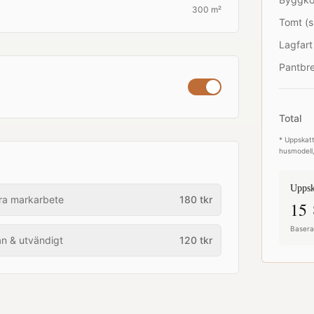
300 m²
Tomt (s
Lagfart
Pantbre
Total
* Uppskatt
husmodell,
Uppsk
ra markarbete
180
tkr
15 
Baserat
an & utvändigt
120
tkr