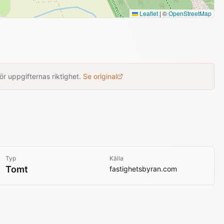
Leaflet
|
©
OpenStreetMap
r uppgifternas riktighet.
Se original
Typ
Källa
Tomt
fastighetsbyran.com