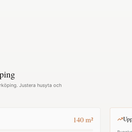
ping
rköping
. Justera husyta och
140
m²
Upp
Byggko