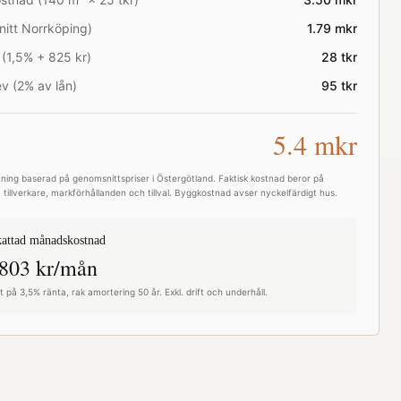
nitt
Norrköping
)
1.79
mkr
 (1,5% + 825 kr)
28
tkr
v (2% av lån)
95
tkr
5.4
mkr
ning baserad på genomsnittspriser i
Östergötland
. Faktisk kostnad beror på
 tillverkare, markförhållanden och tillval. Byggkostnad avser nyckelfärdigt hus.
attad månadskostnad
803
kr/mån
 på 3,5% ränta, rak amortering 50 år. Exkl. drift och underhåll.