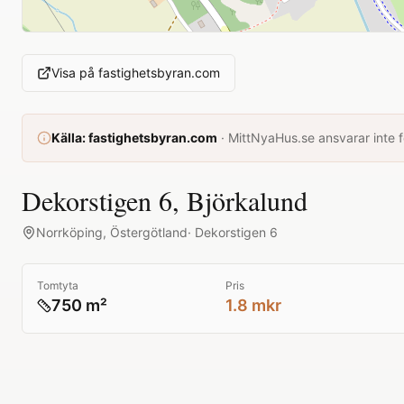
Visa på
fastighetsbyran.com
Källa:
fastighetsbyran.com
·
MittNyaHus.se ansvarar inte fö
Dekorstigen 6, Björkalund
Norrköping
,
Östergötland
·
Dekorstigen 6
Tomtyta
Pris
750 m²
1.8 mkr