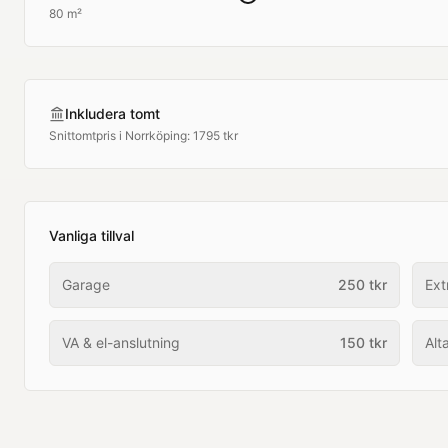
80 m²
Inkludera tomt
Snittomtpris i
Norrköping
:
1795 tkr
Vanliga tillval
Garage
250
tkr
Ext
VA & el-anslutning
150
tkr
Alt