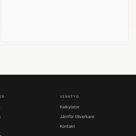
ER
VERKTYG
s
Kalkylator
s
Jämför tillverkare
Kontakt
s