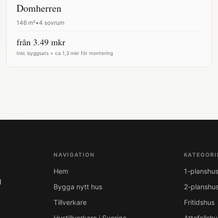
Domherren
146
m²
•
4 sovrum
från
3.49
mkr
Inkl. byggsats + ca 1,3 mkr för montering
NAVIGATION
KATEGORI
Hem
1-planshu
g
Bygga nytt hus
2-planshu
Tillverkare
Fritidshus
Hustillverkare i Sverige
Attefallshu