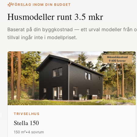
FÖRSLAG INOM DIN BUDGET
Husmodeller runt
3.5
mkr
Baserat på din byggkostnad — ett urval modeller från ol
tillval ingår inte i modellpriset.
TRIVSELHUS
revious slide
Stella 150
150
m²
•
4 sovrum