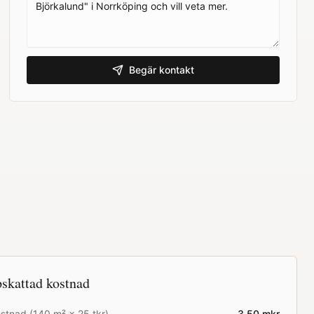
Begär kontakt
skattad kostnad
stnad (
140
m² ×
25
tkr)
3.50
mkr