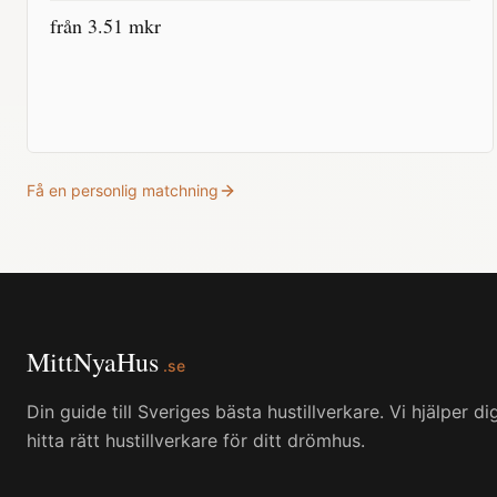
från
3.51
mkr
Få en personlig matchning
MittNyaHus
.se
Din guide till Sveriges bästa hustillverkare. Vi hjälper di
hitta rätt hustillverkare för ditt drömhus.