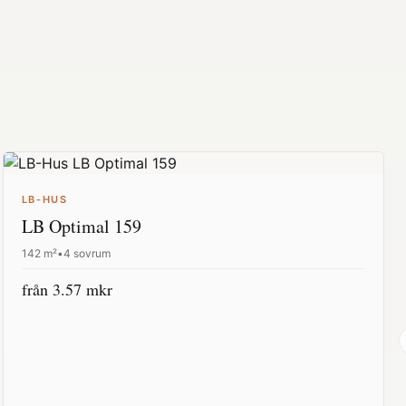
LB-HUS
LB Optimal 159
142
m²
•
4 sovrum
från
3.57
mkr