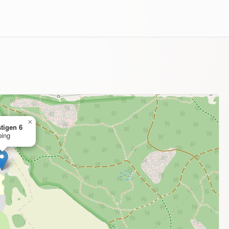
×
tigen 6
ping