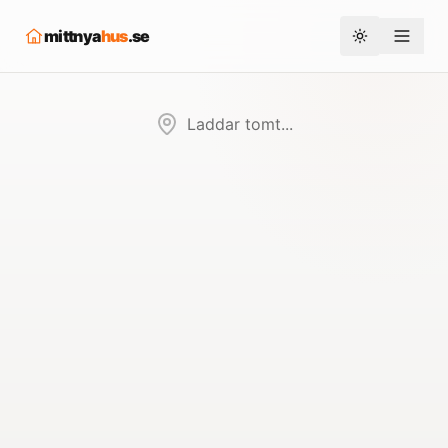
mittnya
hus
.se
Toggle them
Laddar tomt...