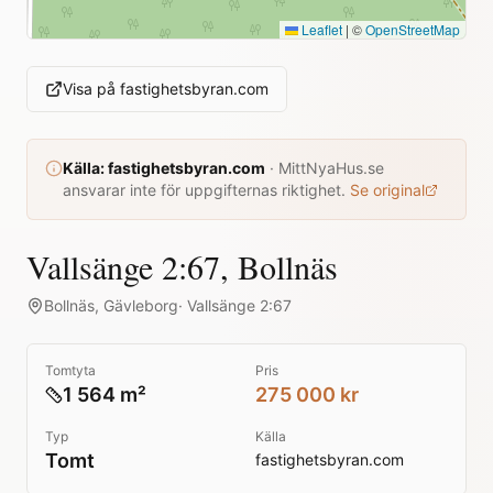
Leaflet
|
©
OpenStreetMap
Visa på
fastighetsbyran.com
Källa:
fastighetsbyran.com
·
MittNyaHus.se
ansvarar inte för uppgifternas riktighet.
Se original
Vallsänge 2:67, Bollnäs
Bollnäs
,
Gävleborg
·
Vallsänge 2:67
Tomtyta
Pris
1 564 m²
275 000 kr
Typ
Källa
Tomt
fastighetsbyran.com