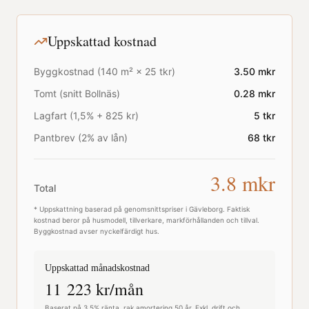
Uppskattad kostnad
Byggkostnad (
140
m² ×
25
tkr)
3.50
mkr
Tomt (snitt
Bollnäs
)
0.28
mkr
Lagfart (1,5% + 825 kr)
5
tkr
Pantbrev (2% av lån)
68
tkr
3.8
mkr
Total
* Uppskattning baserad på genomsnittspriser i
Gävleborg
. Faktisk
kostnad beror på husmodell, tillverkare, markförhållanden och tillval.
Byggkostnad avser nyckelfärdigt hus.
Uppskattad månadskostnad
11 223
kr/mån
Baserat på 3,5% ränta, rak amortering 50 år. Exkl. drift och