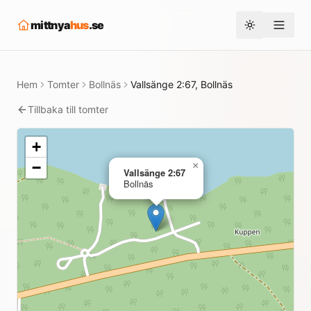
mittnya
hus
.se
Toggle them
Hem
Tomter
Bollnäs
Vallsänge 2:67, Bollnäs
Tillbaka till tomter
+
−
×
Vallsänge 2:67
Bollnäs