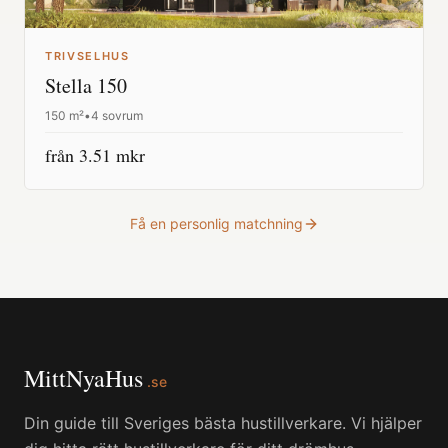
TRIVSELHUS
Stella 150
150
m²
•
4 sovrum
från
3.51
mkr
Få en personlig matchning
MittNyaHus
.se
Din guide till Sveriges bästa hustillverkare. Vi hjälper