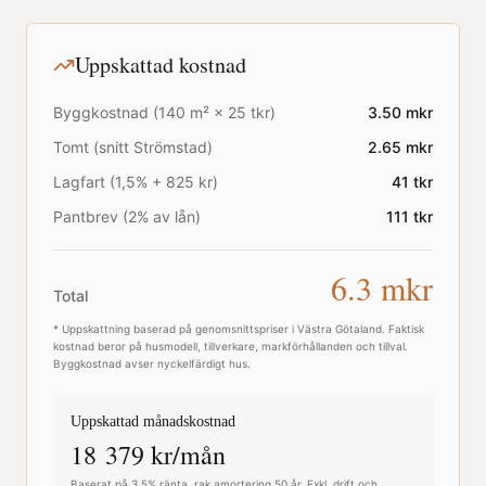
Uppskattad kostnad
Byggkostnad (
140
m² ×
25
tkr)
3.50
mkr
Tomt (snitt
Strömstad
)
2.65
mkr
Lagfart (1,5% + 825 kr)
41
tkr
Pantbrev (2% av lån)
111
tkr
6.3
mkr
Total
* Uppskattning baserad på genomsnittspriser i
Västra Götaland
. Faktisk
kostnad beror på husmodell, tillverkare, markförhållanden och tillval.
Byggkostnad avser nyckelfärdigt hus.
Uppskattad månadskostnad
18 379
kr/mån
Baserat på 3,5% ränta, rak amortering 50 år. Exkl. drift och