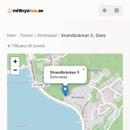
mittnya
hus
.se
Toggle them
Hem
Tomter
Strömstad
Strandbräckan 5, Stare
Tillbaka till tomter
+
−
×
Strandbräckan 5
Strömstad