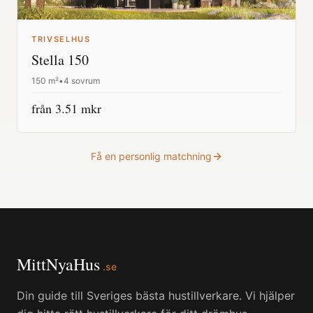
TRIVSELHUS
Stella 150
150
m²
•
4 sovrum
från
3.51
mkr
Få en personlig matchning
MittNyaHus
.se
Din guide till Sveriges bästa hustillverkare. Vi hjälper