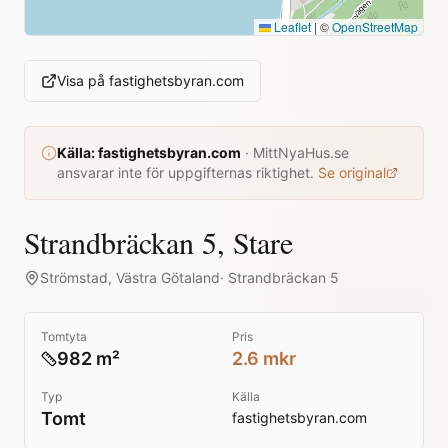
Leaflet
|
©
OpenStreetMap
Visa på
fastighetsbyran.com
Källa:
fastighetsbyran.com
·
MittNyaHus.se
ansvarar inte för uppgifternas riktighet.
Se original
Strandbräckan 5, Stare
Strömstad
,
Västra Götaland
·
Strandbräckan 5
Tomtyta
Pris
982 m²
2.6 mkr
Typ
Källa
Tomt
fastighetsbyran.com