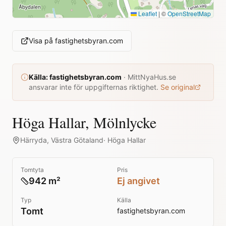
Leaflet
|
©
OpenStreetMap
Visa på
fastighetsbyran.com
Källa:
fastighetsbyran.com
·
MittNyaHus.se
ansvarar inte för uppgifternas riktighet.
Se original
Höga Hallar, Mölnlycke
Härryda
,
Västra Götaland
·
Höga Hallar
Tomtyta
Pris
942 m²
Ej angivet
Typ
Källa
Tomt
fastighetsbyran.com