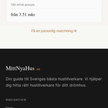
150
m²
•
4 sovrum
från
3.51
mkr
Få en personlig matchning
MittNyaHus
.se
Din guide till Sveriges bästa hustillverkare. Vi hjälper
dig hitta rätt hustillverkare för ditt drömhus.
NAVIGATION
Hem