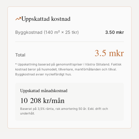
Uppskattad kostnad
Byggkostnad (
140
m² ×
25
tkr)
3.50
mkr
3.5
mkr
Total
* Uppskattning baserad på genomsnittspriser i
Västra Götaland
. Faktisk
kostnad beror på husmodell, tillverkare, markförhållanden och tillval.
Byggkostnad avser nyckelfärdigt hus.
Uppskattad månadskostnad
10 208
kr/mån
Baserat på 3,5% ränta, rak amortering 50 år. Exkl. drift och
underhåll.