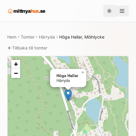
mittnya
hus
.se
Toggle them
Hem
Tomter
Härryda
Höga Hallar, Mölnlycke
Tillbaka till tomter
+
−
×
Höga Hallar
Härryda