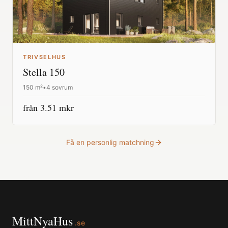
TRIVSELHUS
Stella 150
150
m²
•
4 sovrum
från
3.51
mkr
Få en personlig matchning
MittNyaHus
.se