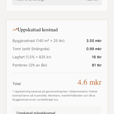
Uppskattad kostnad
Byggkostnad (
140
m² ×
25
tkr)
3.50
mkr
Tomt (snitt
Strängnäs
)
0.99
mkr
Lagfart (1,5% + 825 kr)
16
tkr
Pantbrev (2% av lån)
81
tkr
4.6
mkr
Total
* Uppskattning baserad på genomsnittspriser i
Södermanland
. Faktisk
kostnad beror på husmodell, tillverkare, markförhållanden och tillval.
Byggkostnad avser nyckelfärdigt hus.
Uppskattad månadskostnad