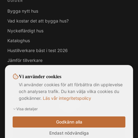
GUIDER
Bygga nytt hus
Vad kostar det att bygga hus?
Nyckelfärdigt hus
Kataloghus
Hustillverkare bäst i test 2026
Jämför tillverkare
Vi använder cookies
Vi använder cookies för att förbättra din upplevelse
Alla varumärken, logotyper och företagsnamn som visas på denna
och analysera trafik. Du kan välja vilka cookies du
webbplats tillhör respektive ägare. MittNyaHus.se är en oberoende
godkänner.
Läs vår integritetspolicy
jämförelsetjänst utan officiell koppling till, samarbete med eller
sponsring av någon av de listade hustillverkarna. Bilder är illustrationer
Visa detaljer
och kan avvika från faktiska produkter. Informationen på webbplatsen
är sammanställd från offentligt tillgängliga källor och ska inte betraktas
som rådgivning.
Godkänn alla
©
2026
MittNyaHus.se — Alla rättigheter förbehållna
|
Integritetspolicy
Endast nödvändiga