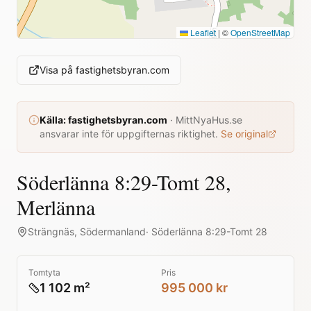
Leaflet
|
©
OpenStreetMap
Visa på
fastighetsbyran.com
Källa:
fastighetsbyran.com
·
MittNyaHus.se
ansvarar inte för uppgifternas riktighet.
Se original
Söderlänna 8:29-Tomt 28,
Merlänna
Strängnäs
,
Södermanland
·
Söderlänna 8:29-Tomt 28
Tomtyta
Pris
1 102 m²
995 000 kr