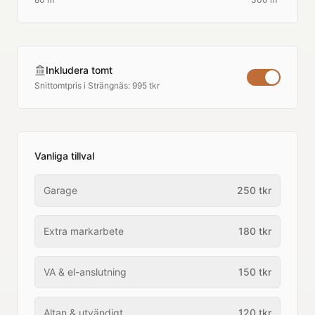
Inkludera tomt
Snittomtpris i
Strängnäs
:
995 tkr
Vanliga tillval
Garage
250
tkr
Extra markarbete
180
tkr
VA & el-anslutning
150
tkr
Altan & utvändigt
120
tkr