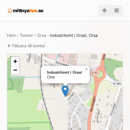
mittnya
hus
.se
Toggle them
Hem
Tomter
Orsa
Industritomt i Orsa!, Orsa
Tillbaka till tomter
+
−
×
Industritomt i Orsa!
Orsa