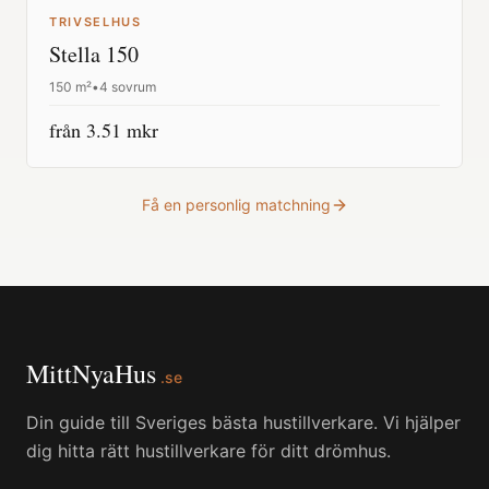
TRIVSELHUS
Stella 150
150
m²
•
4 sovrum
från
3.51
mkr
Få en personlig matchning
MittNyaHus
.se
Din guide till Sveriges bästa hustillverkare. Vi hjälper
dig hitta rätt hustillverkare för ditt drömhus.