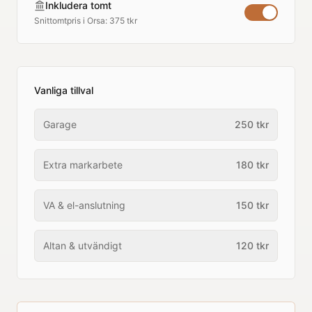
Inkludera tomt
Snittomtpris i
Orsa
:
375 tkr
Vanliga tillval
Garage
250
tkr
Extra markarbete
180
tkr
VA & el-anslutning
150
tkr
Altan & utvändigt
120
tkr