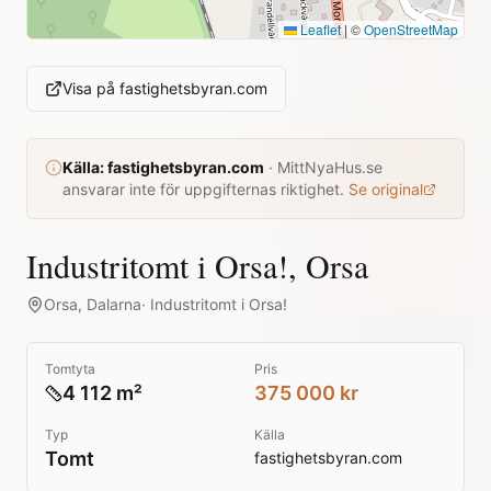
Leaflet
|
©
OpenStreetMap
Visa på
fastighetsbyran.com
Källa:
fastighetsbyran.com
·
MittNyaHus.se
ansvarar inte för uppgifternas riktighet.
Se original
Industritomt i Orsa!, Orsa
Orsa
,
Dalarna
·
Industritomt i Orsa!
Tomtyta
Pris
4 112 m²
375 000 kr
Typ
Källa
Tomt
fastighetsbyran.com