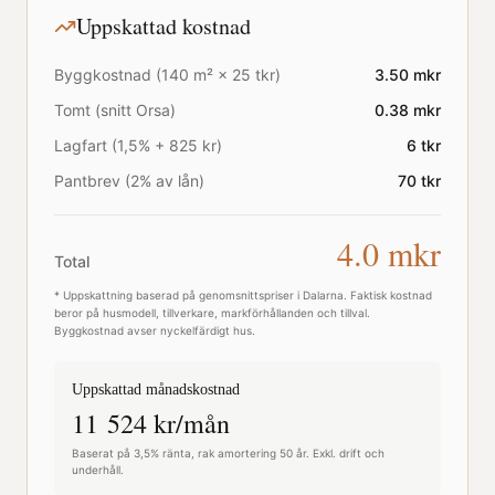
Uppskattad kostnad
Byggkostnad (
140
m² ×
25
tkr)
3.50
mkr
Tomt (snitt
Orsa
)
0.38
mkr
Lagfart (1,5% + 825 kr)
6
tkr
Pantbrev (2% av lån)
70
tkr
4.0
mkr
Total
* Uppskattning baserad på genomsnittspriser i
Dalarna
. Faktisk kostnad
beror på husmodell, tillverkare, markförhållanden och tillval.
Byggkostnad avser nyckelfärdigt hus.
Uppskattad månadskostnad
11 524
kr/mån
Baserat på 3,5% ränta, rak amortering 50 år. Exkl. drift och
underhåll.