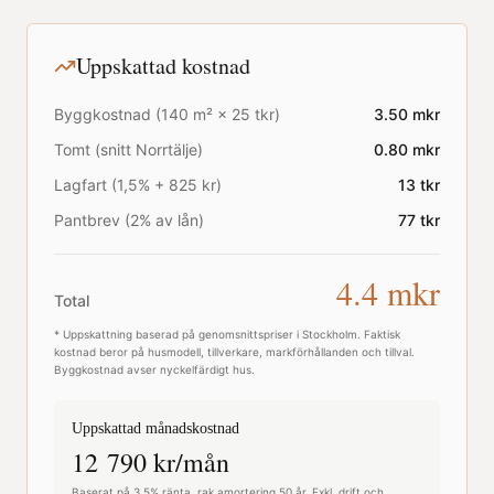
Uppskattad kostnad
Byggkostnad (
140
m² ×
25
tkr)
3.50
mkr
Tomt (snitt
Norrtälje
)
0.80
mkr
Lagfart (1,5% + 825 kr)
13
tkr
Pantbrev (2% av lån)
77
tkr
4.4
mkr
Total
* Uppskattning baserad på genomsnittspriser i
Stockholm
. Faktisk
kostnad beror på husmodell, tillverkare, markförhållanden och tillval.
Byggkostnad avser nyckelfärdigt hus.
Uppskattad månadskostnad
12 790
kr/mån
Baserat på 3,5% ränta, rak amortering 50 år. Exkl. drift och