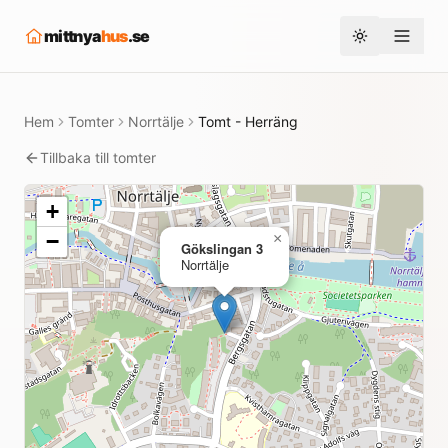
mittnya
hus
.se
Toggle them
Hem
Tomter
Norrtälje
Tomt - Herräng
Tillbaka till tomter
+
−
×
Gökslingan 3
Norrtälje