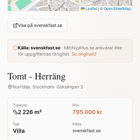
Leaflet
|
©
OpenStreetMap
Visa på
svenskfast.se
Källa:
svenskfast.se
·
MittNyaHus.se ansvarar inte
för uppgifternas riktighet.
Se original
Tomt - Herräng
Norrtälje
,
Stockholm
·
Gökslingan 3
Tomtyta
Pris
2 226 m²
795 000 kr
Typ
Källa
Villa
svenskfast.se