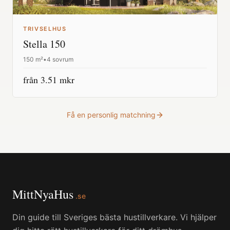
TRIVSELHUS
Stella 150
150
m²
•
4 sovrum
från
3.51
mkr
Få en personlig matchning
MittNyaHus
.se
Din guide till Sveriges bästa hustillverkare. Vi hjälper