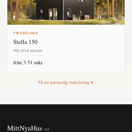
TRIVSELHUS
Stella 150
150
m²
•
4 sovrum
från
3.51
mkr
Få en personlig matchning
MittNyaHus
.se