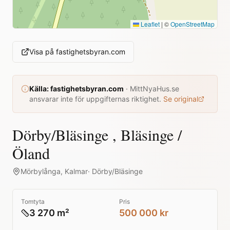
Leaflet
|
©
OpenStreetMap
Visa på
fastighetsbyran.com
Källa:
fastighetsbyran.com
·
MittNyaHus.se
ansvarar inte för uppgifternas riktighet.
Se original
Dörby/Bläsinge , Bläsinge /
Öland
Mörbylånga
,
Kalmar
·
Dörby/Bläsinge
Tomtyta
Pris
3 270 m²
500 000 kr