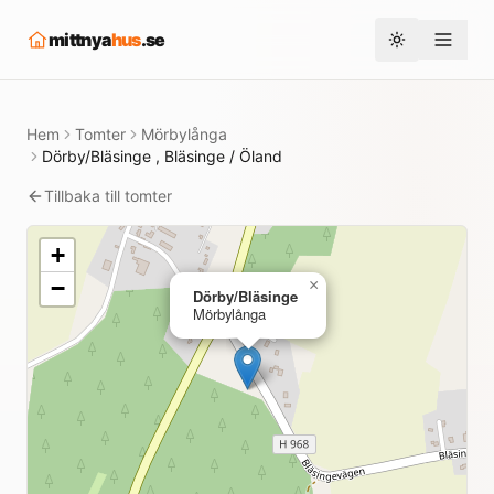
mittnya
hus
.se
Toggle them
Hem
Tomter
Mörbylånga
Dörby/Bläsinge , Bläsinge / Öland
Tillbaka till tomter
+
−
×
Dörby/Bläsinge
Mörbylånga