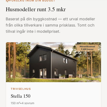
FÖRSLAG INOM DIN BUDGET
Husmodeller runt
3.5
mkr
Baserat på din byggkostnad — ett urval modeller
från olika tillverkare i samma prisklass. Tomt och
tillval ingår inte i modellpriset.
TRIVSELHUS
Stella 150
150
m²
•
4 sovrum