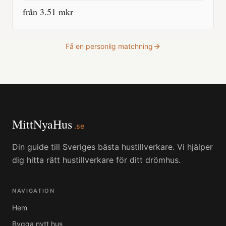
från
3.51
mkr
Få en personlig matchning
MittNyaHus
.se
Din guide till Sveriges bästa hustillverkare. Vi hjälper
dig hitta rätt hustillverkare för ditt drömhus.
NAVIGATION
Hem
Bygga nytt hus