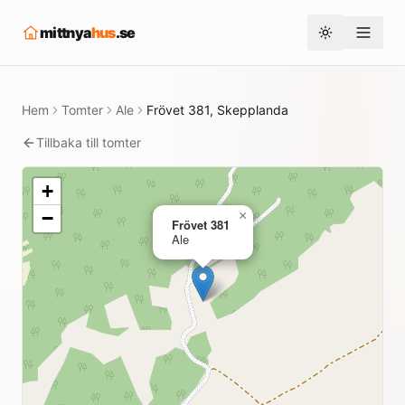
mittnya
hus
.se
Toggle them
Hem
Tomter
Ale
Frövet 381, Skepplanda
Tillbaka till tomter
+
−
×
Frövet 381
Ale