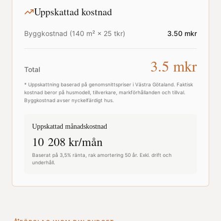
Uppskattad kostnad
Byggkostnad (
140
m² ×
25
tkr)
3.50
mkr
3.5
mkr
Total
* Uppskattning baserad på genomsnittspriser i
Västra Götaland
. Faktisk
kostnad beror på husmodell, tillverkare, markförhållanden och tillval.
Byggkostnad avser nyckelfärdigt hus.
Uppskattad månadskostnad
10 208
kr/mån
Baserat på 3,5% ränta, rak amortering 50 år. Exkl. drift och
underhåll.