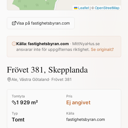
Leaflet
|
©
OpenStreetMap
Visa på
fastighetsbyran.com
Källa:
fastighetsbyran.com
·
MittNyaHus.se
ansvarar inte för uppgifternas riktighet.
Se original
Frövet 381, Skepplanda
Ale
,
Västra Götaland
·
Frövet 381
Tomtyta
Pris
1 929 m²
Ej angivet
Typ
Källa
Tomt
fastighetsbyran.com