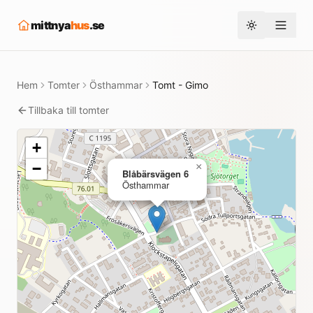
mittnya
hus
.se
Toggle them
Hem
Tomter
Östhammar
Tomt - Gimo
Tillbaka till tomter
+
−
×
Blåbärsvägen 6
Östhammar