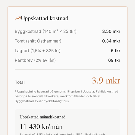
Uppskattad kostnad
Byggkostnad (
140
m² ×
25
tkr)
3.50
mkr
Tomt (snitt
Östhammar
)
0.34
mkr
Lagfart (1,5% + 825 kr)
6
tkr
Pantbrev (2% av lån)
69
tkr
3.9
mkr
Total
* Uppskattning baserad på genomsnittspriser i
Uppsala
. Faktisk kostnad
beror på husmodell, tillverkare, markförhållanden och tillval.
Byggkostnad avser nyckelfärdigt hus.
Uppskattad månadskostnad
11 430
kr/mån
Baserat på 3,5% ränta, rak amortering 50 år. Exkl. drift och