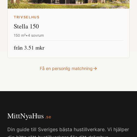
TRIVSELHUS
Stella 150
150
m²
•
4 sovrum
från
3.51
mkr
Få en personlig matchning
MittNyaHus
.se
Din guide till Sveriges bästa hustillverkare. Vi hjälper