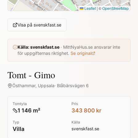
Leaflet
|
©
OpenStreetMap
Visa på
svenskfast.se
Källa:
svenskfast.se
·
MittNyaHus.se ansvarar inte
för uppgifternas riktighet.
Se original
Tomt - Gimo
Östhammar
,
Uppsala
·
Blåbärsvägen 6
Tomtyta
Pris
1 146 m²
343 800 kr
Typ
Källa
Villa
svenskfast.se