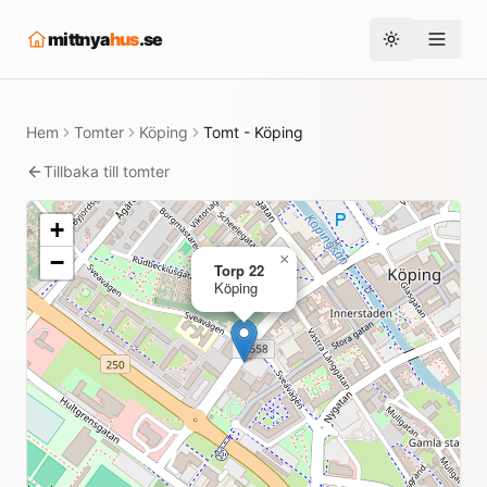
mittnya
hus
.se
Toggle them
Hem
Tomter
Köping
Tomt - Köping
Tillbaka till tomter
+
−
×
Torp 22
Köping