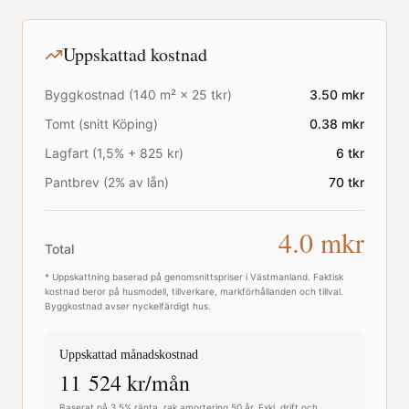
Uppskattad kostnad
Byggkostnad (
140
m² ×
25
tkr)
3.50
mkr
Tomt (snitt
Köping
)
0.38
mkr
Lagfart (1,5% + 825 kr)
6
tkr
Pantbrev (2% av lån)
70
tkr
4.0
mkr
Total
* Uppskattning baserad på genomsnittspriser i
Västmanland
. Faktisk
kostnad beror på husmodell, tillverkare, markförhållanden och tillval.
Byggkostnad avser nyckelfärdigt hus.
Uppskattad månadskostnad
11 524
kr/mån
Baserat på 3,5% ränta, rak amortering 50 år. Exkl. drift och