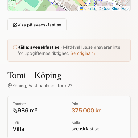
Leaflet
|
©
OpenStreetMap
Visa på
svenskfast.se
Källa:
svenskfast.se
·
MittNyaHus.se ansvarar inte
för uppgifternas riktighet.
Se original
Tomt - Köping
Köping
,
Västmanland
·
Torp 22
Tomtyta
Pris
986 m²
375 000 kr
Typ
Källa
Villa
svenskfast.se