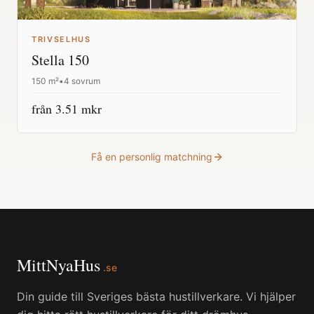
TRIVSELHUS
Stella 150
150
m²
•
4 sovrum
från
3.51
mkr
Få en personlig matchning
MittNyaHus
.se
Din guide till Sveriges bästa hustillverkare. Vi hjälper