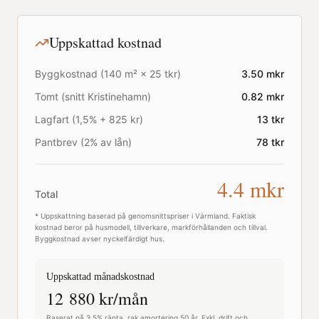
Uppskattad kostnad
Byggkostnad (
140
m² ×
25
tkr)
3.50
mkr
Tomt (snitt
Kristinehamn
)
0.82
mkr
Lagfart (1,5% + 825 kr)
13
tkr
Pantbrev (2% av lån)
78
tkr
4.4
mkr
Total
* Uppskattning baserad på genomsnittspriser i
Värmland
. Faktisk
kostnad beror på husmodell, tillverkare, markförhållanden och tillval.
Byggkostnad avser nyckelfärdigt hus.
Uppskattad månadskostnad
12 880
kr/mån
Baserat på 3,5% ränta, rak amortering 50 år. Exkl. drift och