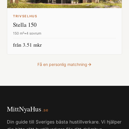
TRIVSELHUS
Stella 150
150
m²
•
4 sovrum
från
3.51
mkr
Få en personlig matchning
MittNyaHus
.se
Din guide till Sveriges bästa hustillverkare. Vi hjälper