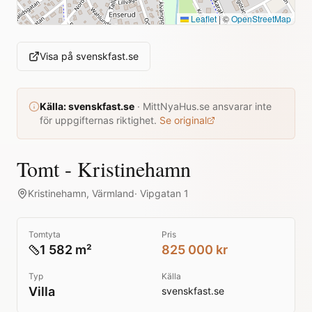
Leaflet
|
©
OpenStreetMap
Visa på
svenskfast.se
Källa:
svenskfast.se
·
MittNyaHus.se ansvarar inte
för uppgifternas riktighet.
Se original
Tomt - Kristinehamn
Kristinehamn
,
Värmland
·
Vipgatan 1
Tomtyta
Pris
1 582 m²
825 000 kr
Typ
Källa
Villa
svenskfast.se