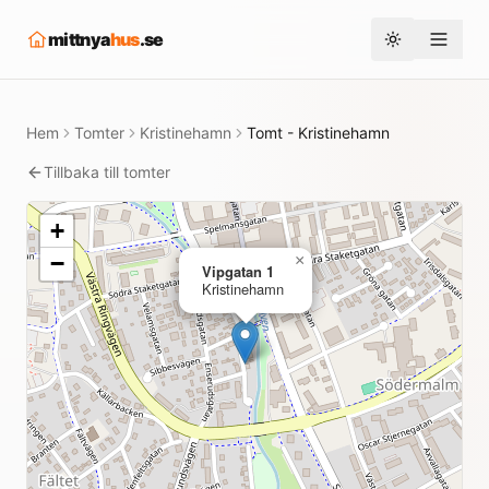
mittnya
hus
.se
Toggle them
Hem
Tomter
Kristinehamn
Tomt - Kristinehamn
Tillbaka till tomter
+
−
×
Vipgatan 1
Kristinehamn