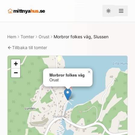
mittnya
hus
.se
Toggle them
Hem
Tomter
Orust
Morbror folkes väg, Slussen
Tillbaka till tomter
+
−
×
Morbror folkes väg
Orust