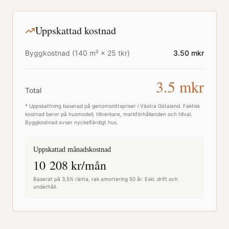
Uppskattad kostnad
Byggkostnad (
140
m² ×
25
tkr)
3.50
mkr
3.5
mkr
Total
* Uppskattning baserad på genomsnittspriser i
Västra Götaland
. Faktisk
kostnad beror på husmodell, tillverkare, markförhållanden och tillval.
Byggkostnad avser nyckelfärdigt hus.
Uppskattad månadskostnad
10 208
kr/mån
Baserat på 3,5% ränta, rak amortering 50 år. Exkl. drift och
underhåll.