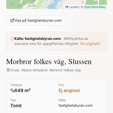
Leaflet
|
©
OpenStreetMap
Visa på
fastighetsbyran.com
Källa:
fastighetsbyran.com
·
MittNyaHus.se
ansvarar inte för uppgifternas riktighet.
Se original
Morbror folkes väg, Slussen
Orust
,
Västra Götaland
·
Morbror folkes väg
Tomtyta
Pris
649 m²
Ej angivet
Typ
Källa
Tomt
fastighetsbyran.com