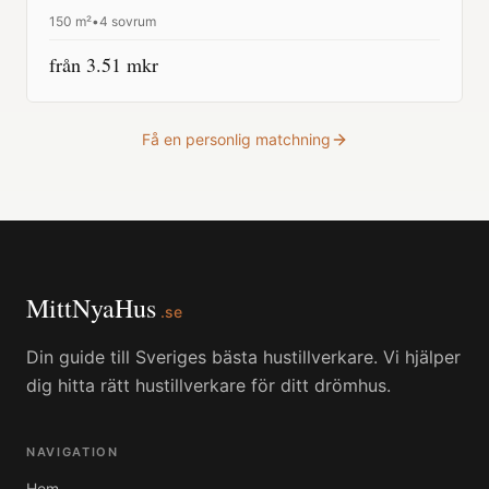
150
m²
•
4 sovrum
från
3.51
mkr
Få en personlig matchning
MittNyaHus
.se
Din guide till Sveriges bästa hustillverkare. Vi hjälper
dig hitta rätt hustillverkare för ditt drömhus.
NAVIGATION
Hem